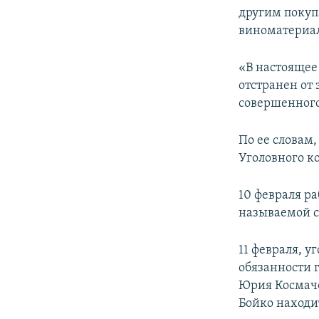
другим покупа
виноматериал
«В настоящее
отстранен от
совершенного
По ее словам,
Уголовного к
10 февраля р
называемой 
11 февраля, 
обязанности 
Юрия Космаче
Бойко находи