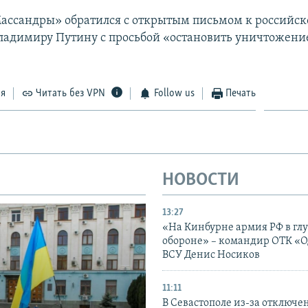
ассандры» обратился с открытым письмом к российс
ладимиру Путину с просьбой «остановить уничтожени
ся
Читать без VPN
Follow us
Печать
НОВОСТИ
13:27
«На Кинбурне армия РФ в гл
обороне» – командир ОТК «О
ВСУ Денис Носиков
11:11
В Севастополе из-за отключе