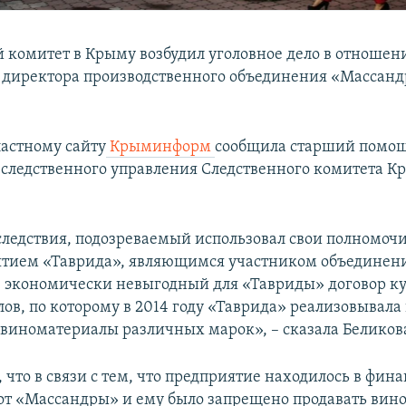
 комитет в Крыму возбудил уголовное дело в отношен
 директора производственного объединения «Массанд
ластному сайту
Крыминформ
сообщила старший помо
 следственного управления Следственного комитета К
ледствия, подозреваемый использовал свои полномоч
ятием «Таврида», являющимся участником объединен
 экономически невыгодный для «Тавриды» договор к
ов, по которому в 2014 году «Таврида» реализовывала 
виноматериалы различных марок», – сказала Беликов
 что в связи с тем, что предприятие находилось в фин
от «Массандры» и ему было запрещено продавать ви