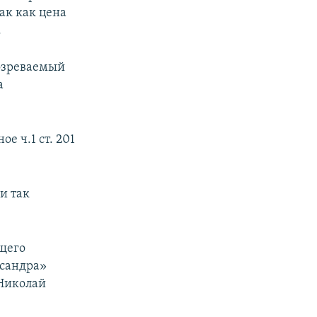
ак как цена
.
дозреваемый
а
е ч.1 ст. 201
и так
ющего
ссандра»
 Николай