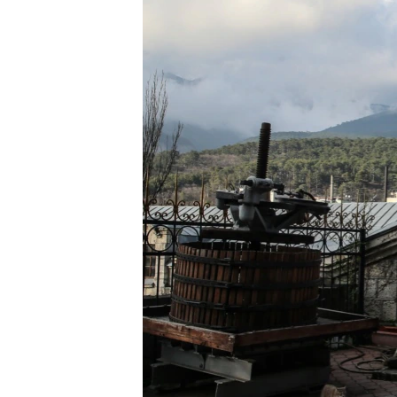
ПОБЕДИТЕЛЕЙ НЕ СУДЯТ?
КРЫМ.НЕПОКОРЕННЫЙ
ELIFBE
УКРАИНСКАЯ ПРОБЛЕМА КРЫМА