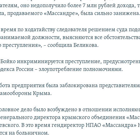
телям, оно недополучило более 7 млн рублей дохода, т
а, продаваемого «Массандре», была сильно занижена
 время по ходатайству следователя решением суда по
 занимаемой должности, выясняются все обстоятельств
 преступления», – сообщила Беликова.
 Бойко инкриминируется преступление, предусмотренно
одекса России – злоупотребление полномочиями.
абота предприятия была заблокирована представителям
самообороны Крыма.
уголовное дело было возбуждено в отношении исполня
генерального директора крымского объединения «Ма
вского. В это время гендиректор НПАО «Массандра»
тся на больничном.