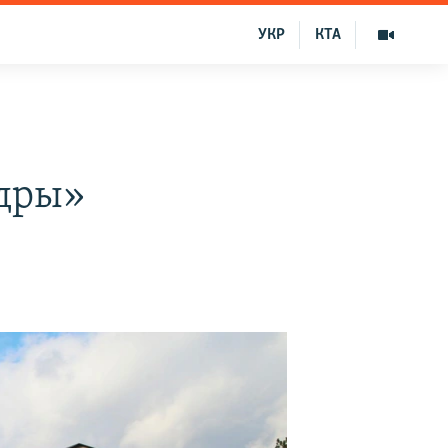
УКР
КТА
ндры»