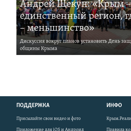
Андрей Щекун: «Крым –
единственный регион, 
– меньшинство»
Дискуссия вокруг планов установить День за
общины Крыма
ПОДДЕРЖКА
ИНФО
Українською
Присылайте свои видео и фото
Крым.Реали
Qırımtatar
Приложение для iOS и Андроид
Правила к