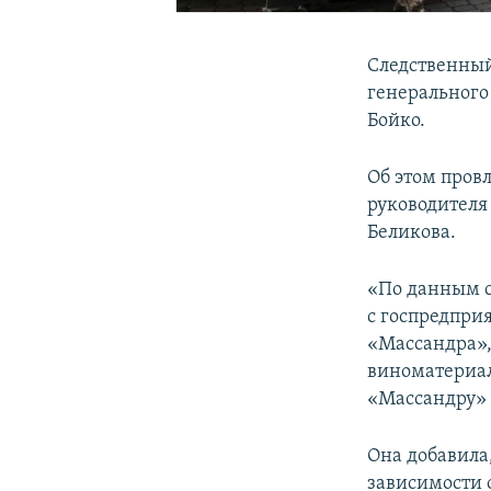
Следственный
генерального
Бойко.
Об этом пров
руководителя
Беликова.
«По данным с
с госпредпри
«Массандра»,
виноматериал
«Массандру» 
Она добавила,
зависимости 