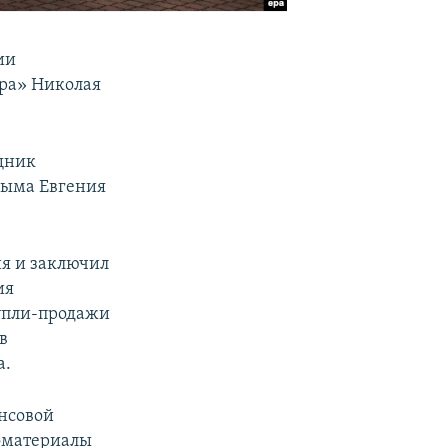
ии
ра» Николая
щник
рыма Евгения
ия и заключил
ия
упли-продажи
в
а.
ансовой
номатериалы