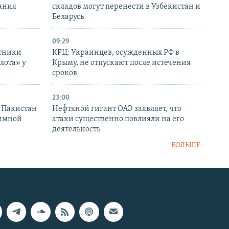
ания
складов могут перенести в Узбекистан и
Беларусь
09:29
отники
КРЦ: Украинцев, осужденных РФ в
лота» у
Крыму, не отпускают после истечения
сроков
23:00
и Пакистан
Нефтяной гигант ОАЭ заявляет, что
аимной
атаки существенно повлияли на его
деятельность
БОЛЬШЕ