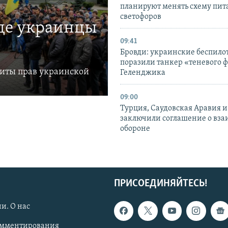
планируют менять схему пит
светофоров
где украинцы
09:41
Бровди: украинские беспил
поразили танкер «теневого ф
щиты прав украинской
Геленджика
09:00
Турция, Саудовская Аравия 
заключили соглашение о вз
обороне
ПРИСОЕДИНЯЙТЕСЬ!
и. О нас
омментирования