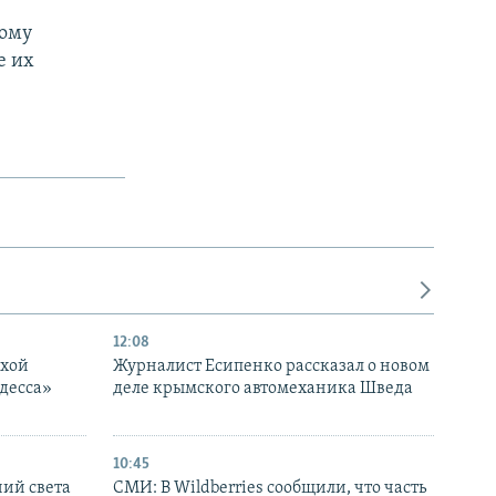
кому
е их
12:08
ухой
Журналист Есипенко рассказал о новом
десса»
деле крымского автомеханика Шведа
10:45
ний света
СМИ: В Wildberries сообщили, что часть