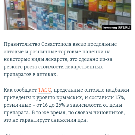
ПРИСОЕДИНЯЙТЕСЬ!
ПОБЕДИТЕЛЕЙ НЕ СУДЯТ?
КРЫМ.НЕПОКОРЕННЫЙ
ELIFBE
УКРАИНСКАЯ ПРОБЛЕМА КРЫМА
Правительство Севастополя ввело предельные
Все сайты RFE/RL
оптовые и розничные торговые наценки на
некоторые виды лекарств, это сделано из-за
резкого роста стоимости лекарственных
препаратов в аптеках.
Как сообщает
ТАСС
, предельные оптовые надбавки
приведены к уровню крымских, и составили 15%,
розничные – от 16 до 25% в зависимости от цены
препарата. В то же время, по словам чиновников,
это не гарантирует снижения цен.