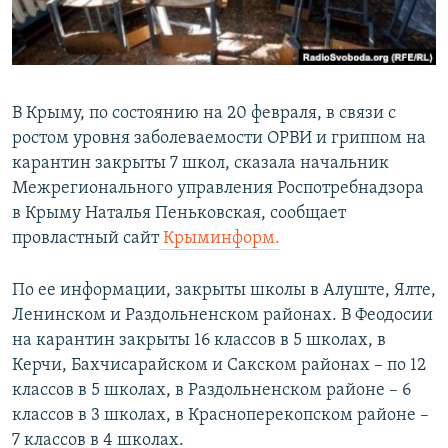
ПРИСОЕДИНЯЙТЕСЬ!
ПОБЕДИТЕЛЕЙ НЕ СУДЯТ?
КРЫМ.НЕПОКОРЕННЫЙ
ELIFBE
В Крыму, по состоянию на 20 февраля, в связи с
УКРАИНСКАЯ ПРОБЛЕМА КРЫМА
ростом уровня заболеваемости ОРВИ и гриппом на
Все сайты RFE/RL
карантин закрыты 7 школ, сказала начальник
Межрегионального управления Роспотребнадзора
в Крыму Наталья Пеньковская, сообщает
провластный сайт
Крыминформ.
По ее информации, закрыты школы в Алуште, Ялте,
Ленинском и Раздольненском районах. В Феодосии
на карантин закрыты 16 классов в 5 школах, в
Керчи, Бахчисарайском и Сакском районах – по 12
классов в 5 школах, в Раздольненском районе – 6
классов в 3 школах, в Красноперекопском районе –
7 классов в 4 школах.