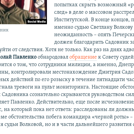
попытках скрыть возможный «р
след» в деле о массовом расстре
Институтской. В конце концов, п
именно судью Светлану Волкову
вник
неожиданность – опять Печерски
должен благодарить Садовник з
йти от следствия. Хотя не только. Как раз на днях адв
олай Павленко
обнародовал
обращение
к Совету судей
рится о том, что сотрудники милиции, а именно, Днеп
ны, контролировали местонахождение Дмитрия Садо
ных действий по его розыску в течение пятнадцати ча
гнала тревоги на пульт мониторинга. Настоящие обсто
 Садовника сознательно скрываются руководством си
вляет Павленко. Действительно, еще после исчезновен
с, на который пока нет ответа: расследованы ли должн
ме обстоятельства побега командира «черной роты» – 
я судьи Волковой, но и в части дальнейшего развития