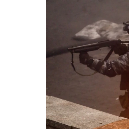
ПОБЕДИТЕЛЕЙ НЕ СУДЯТ?
КРЫМ.НЕПОКОРЕННЫЙ
ELIFBE
УКРАИНСКАЯ ПРОБЛЕМА КРЫМА