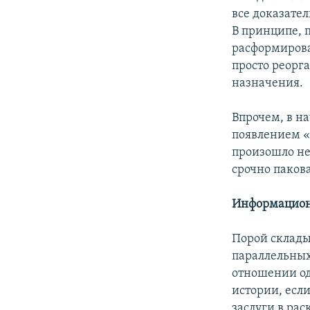
все доказател
В принципе, п
расформирова
просто реорг
назначения.
Впрочем, в н
появлением «
произошло не
срочно паков
Информацион
Порой склады
параллельных
отношении од
истории, есл
заслуги в ра