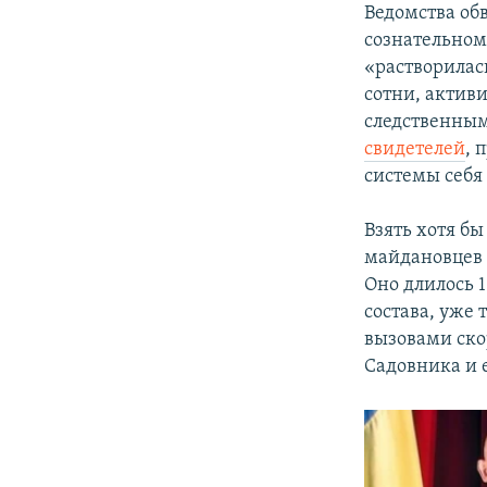
Ведомства об
сознательном 
«растворилас
сотни, актив
следственным
свидетелей
, 
системы себя
Взять хотя б
майдановцев 
Оно длилось 1
состава, уже
вызовами ско
Садовника и е