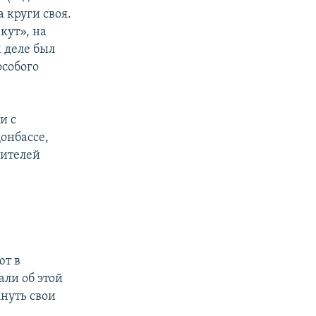
 круги своя.
кут», на
 деле был
особого
и с
онбассе,
нителей
в
ют в
али об этой
кнуть свои