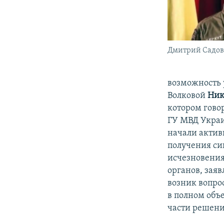
Дмитрий Садо
возможность у
Волковой
Ник
котором гово
ГУ МВД Украи
начали актив
получения си
исчезновения
органов, зая
возник вопро
в полном объе
части решени