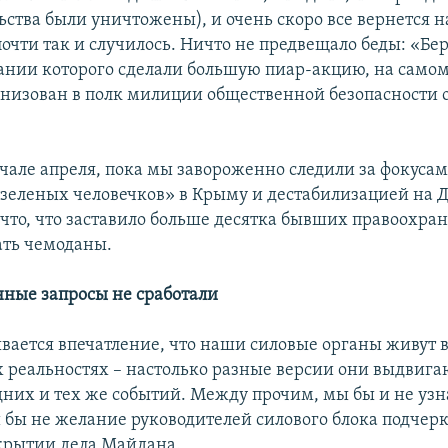
ьства были уничтожены), и очень скоро все вернется на
очти так и случилось. Ничто не предвещало беды: «Бер
нии которого сделали большую пиар-акцию, на самом
анизован в полк милиции общественной безопасности 
ачале апреля, пока мы завороженно следили за фокусам
зеленых человечков» в Крыму и дестабилизацией на Д
что, что заставило больше десятка бывших правоохра
ать чемоданы.
ные запросы не сработали
вается впечатление, что наши силовые органы живут 
 реальностях – настолько разные версии они выдвига
них и тех же событий. Между прочим, мы бы и не узн
и бы не желание руководителей силового блока подчер
скрытии дела Майдана.