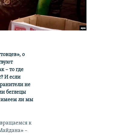
товцев», о
твуют
к – то где
т? И если
хранители не
ли беглецы
е имеем ли мы
звращаемся к
 Майдана» –