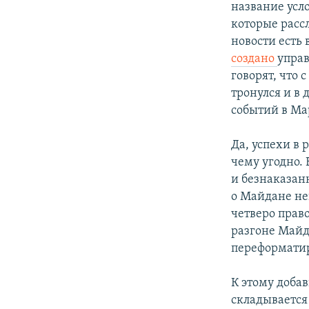
название усло
которые расс
новости есть 
создано
управ
говорят, что 
тронулся и в 
событий в Ма
Да, успехи в
чему угодно. 
и безнаказан
о Майдане не
четверо прав
разгоне Майд
переформати
К этому доба
складывается