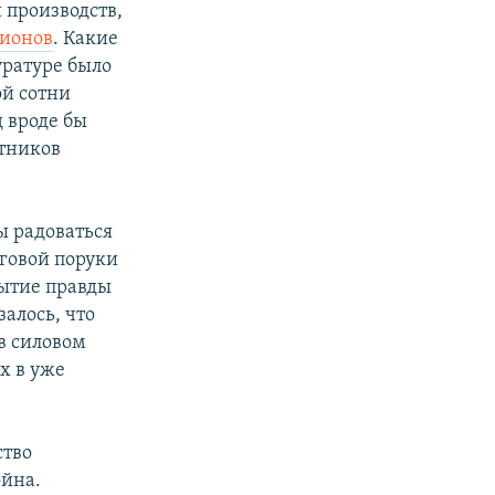
 производств,
гионов
. Какие
уратуре было
ой сотни
д вроде бы
стников
ы радоваться
уговой поруки
рытие правды
алось, что
в силовом
х в уже
ство
ойна.