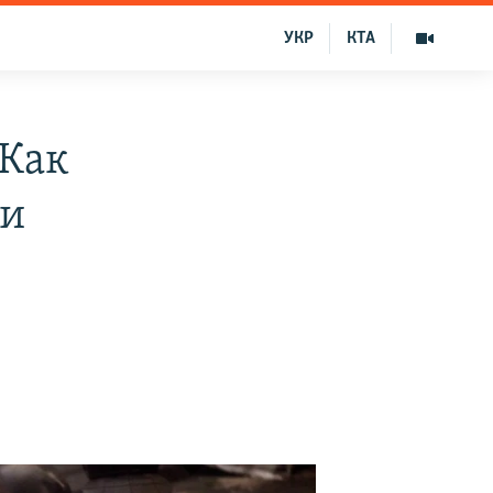
УКР
КТА
 Как
 и