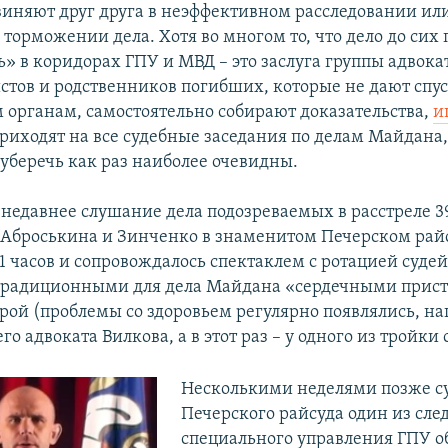
виняют друг друга в неэффективном расследовании ил
торможении дела. Хотя во многом то, что дело до сих 
ь» в коридорах ГПУ и МВД – это заслуга группы адвока
истов и родственников погибших, которые не дают спу
 органам, самостоятельно собирают доказательства,
и
приходят на все судебные заседания по делам Майдана
 уберечь как раз наиболее очевидны.
ы недавнее слушание дела подозреваемых в расстреле 3
Аброськина и Зинченко в знаменитом Печерском райс
1 часов и сопровождалось спектаклем с ротацией суде
 традиционными для дела Майдана «сердечными прис
рой (проблемы со здоровьем регулярно появлялись, н
го адвоката Вилкова, а в этот раз – у одного из тройки 
Несколькими неделями позже су
Печерского райсуда один из сле
специального управления ГПУ о