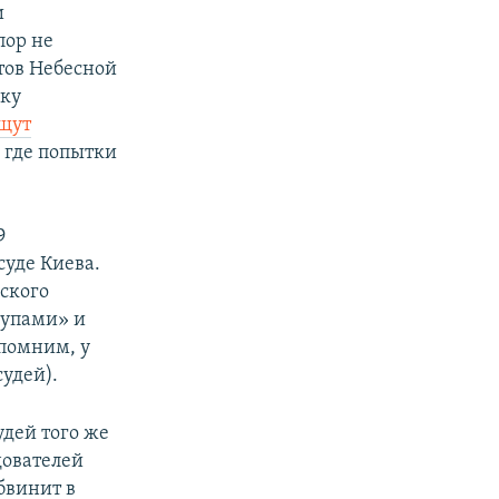
и
пор не
тов Небесной
ску
щут
, где попытки
9
уде Киева.
йского
тупами» и
апомним, у
судей).
дей того же
дователей
бвинит в