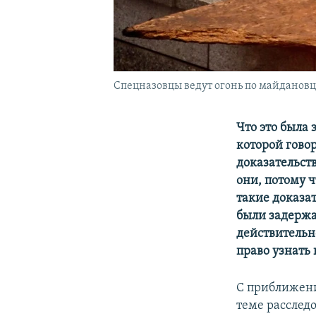
Спецназовцы ведут огонь по майдановца
Что это была 
которой гово
доказательств
они, потому ч
такие доказат
были задержа
действительн
право узнать 
С приближени
теме расслед