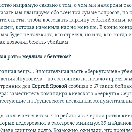
льство напрямую связано с тем, о чем мы намерены рас
казать мы планируем обо всей той сумме вопросов, на 
йти ответы, чтобы воссоздать картину событий зимы, к
весны, которая изменила нас не меньше. В конце концо
м будет не только то, кто стрелял, но и то, кто, когда 
вах позволял бежать убийцам.
ая рота» медлила с бегством?
ранная вещь... Значительная часть «беркутовцев» убе
овения Януковича – по состоянию на начало апреля за
утренних дел
Сергей Яровой
сообщал о 67 таких бойцах
ура: заместитель командира киевского «Беркута» Серг
тестующие на Грушевского посвящали монументальн
ь заключается в том, что ребята из «черной роты» кие
оторых подозревают в расстреле минимум 39 майданов
 Киеве слишком долго. Возможно, ожидали, что пройдет