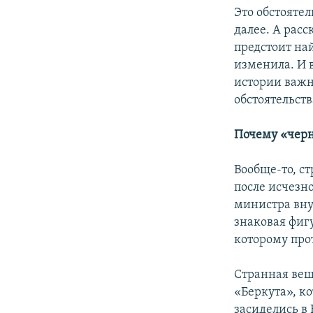
Это обстояте
далее. А расс
предстоит на
изменила. И 
истории важны
обстоятельст
Почему «черн
Вообще-то, ст
после исчезн
министра вн
знаковая фиг
которому про
Странная вещ
«Беркута», к
засиделись в