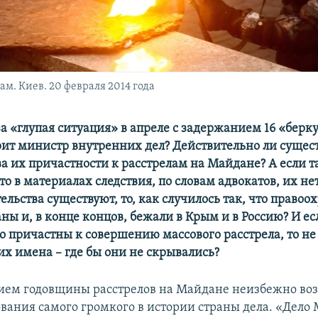
м. Киев. 20 февраля 2014 года
за «глупая ситуация» в апреле с задержанием 16 «берку
рит министр внутренних дел? Действительно ли сущес
а их причастности к расстрелам на Майдане? А если та
то в материалах следствия, по словам адвокатов, их не
ельства существуют, то, как случилось так, что правоо
ны и, в конце концов, бежали в Крым и в Россию? И ес
о причастны к совершению массового расстрела, то н
их имена – где бы они не скрывались?
ем годовщины расстрелов на Майдане неизбежно во
ования самого громкого в истории страны дела. «Дело