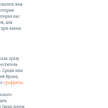
сказать вам
которые
оторая нас
в, для
и при каких
жала сразу
меститель
. Среди них
ей Кусюк,
ые
граффити
.
вского
цев,
 (ведь почти