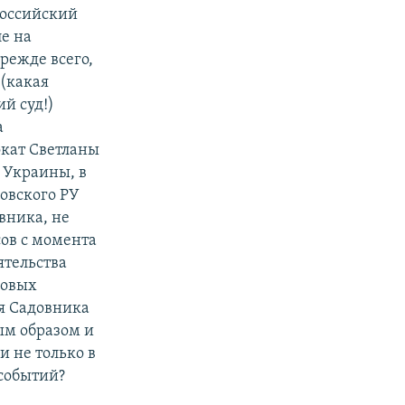
оссийский
ле на
режде всего,
 (какая
й суд!)
а
окат Светланы
 Украины, в
ровского РУ
вника, не
сов с момента
ятельства
ловых
ия Садовника
ым образом и
и не только в
 событий?