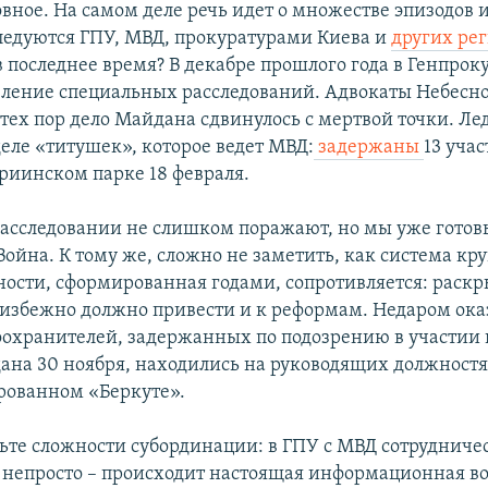
вное. На самом деле речь идет о множестве эпизодов и
ледуются ГПУ, МВД, прокуратурами Киева и
других ре
в последнее время? В декабре прошлого года в Генпрок
ление специальных расследований. Адвокаты Небесн
с тех пор дело Майдана сдвинулось с мертвой точки. Ле
деле «титушек», которое ведет МВД:
задержаны
13 уча
риинском парке 18 февраля.
 расследовании не слишком поражают, но мы уже готов
Война. К тому же, сложно не заметить, как система кр
ности, сформированная годами, сопротивляется: раск
избежно должно привести и к реформам. Недаром оказ
оохранителей, задержанных по подозрению в участии 
ана 30 ноября, находились на руководящих должностя
рованном «Беркуте».
вьте сложности субординации: в ГПУ с МВД сотрудниче
 непросто – происходит настоящая информационная в