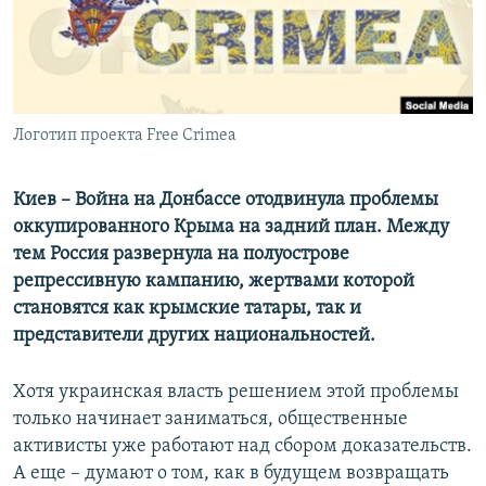
ПРИСОЕДИНЯЙТЕСЬ!
ПОБЕДИТЕЛЕЙ НЕ СУДЯТ?
КРЫМ.НЕПОКОРЕННЫЙ
ELIFBE
Логотип проекта Free Crimea
УКРАИНСКАЯ ПРОБЛЕМА КРЫМА
Все сайты RFE/RL
Киев – Война на Донбассе отодвинула проблемы
оккупированного Крыма на задний план. Между
тем Россия развернула на полуострове
репрессивную кампанию, жертвами которой
становятся как крымские татары, так и
представители других национальностей.
Хотя украинская власть решением этой проблемы
только начинает заниматься, общественные
активисты уже работают над сбором доказательств.
А еще – думают о том, как в будущем возвращать