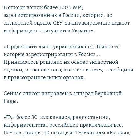
ПРИСОЕДИНЯЙТЕСЬ!
ПОБЕДИТЕЛЕЙ НЕ СУДЯТ?
В список вошли более 100 СМИ,
зарегистрированных в России, которые, по
КРЫМ.НЕПОКОРЕННЫЙ
экспертной оценке СБУ, заангажированно подают
ELIFBE
информацию о ситуации в Украине.
УКРАИНСКАЯ ПРОБЛЕМА КРЫМА
«Представительств украинских нет. Только те,
Все сайты RFE/RL
которые зарегистрированы в России...
Принималось решение на основе экспертной
оценки, на основе того, кто что пишет», – сообщили
в правоохранительных органах.
Сейчас список направлен в аппарат Верховной
Рады.
«Тут более 30 телеканалов, радиостанции,
информагентства российские практически все.
Всего в районе 110 позиций. Телеканалы «Россия»,