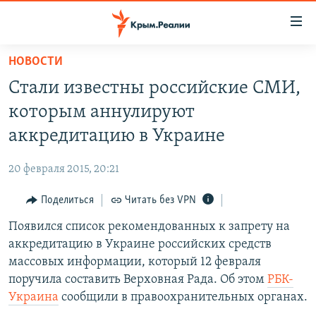
Доступность
ссылки
Вернуться
НОВОСТИ
к
НОВОСТИ
Стали известны российские СМИ,
основному
СПЕЦПРОЕКТЫ
содержанию
которым аннулируют
ВОДА
Вернутся
ГРУЗ 200
аккредитацию в Украине
к
ИСТОРИЯ
КАРТА ВОЕННЫХ ОБЪЕКТОВ КРЫМА
главной
20 февраля 2015, 20:21
ЕЩЕ
11 ЛЕТ ОККУПАЦИИ КРЫМА. 11 ИСТОРИЙ СОПРОТИВЛЕНИЯ
навигации
Вернутся
Поделиться
Читать без VPN
РАДІО СВОБОДА
ИНТЕРАКТИВ
к
Появился список рекомендованных к запрету на
КАК ОБОЙТИ БЛОКИРОВКУ
ИНФОГРАФИКА
поиску
аккредитацию в Украине российских средств
ТЕЛЕПРОЕКТ КРЫМ.РЕАЛИИ
массовых информации, который 12 февраля
Українською
поручила составить Верховная Рада. Об этом
РБК-
СОВЕТЫ ПРАВОЗАЩИТНИКОВ
Qırımtatar
Украина
сообщили в правоохранительных органах.
ПРОПАВШИЕ БЕЗ ВЕСТИ