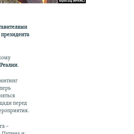
ставителями
 президента
кому
Реалии
.
 митинг
перь
няться
ощади перед
ероприятия.
га –
 Путина и