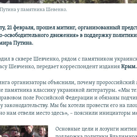
 Путина у памятника Шевенко.
боту, 21 февраля, прошел митинг, организованный пред
-освободительного движения» в поддержку политики
мира Путина.
дил в сквере Шевченко, рядом с памятником украинс
асу Шевченко, передает корреспондент издания
Крым.
инга организаторы объяснили, почему пророссийский
ле памятника классику украинкой литературы. «Мы те
правовом поле Российской Федерации и обязаны подчи
 законодательству. Мы бы хотели провести его на пл
но нам отвели место здесь», – пояснили инициаторы м
Основные цели и лозунги митин
поддержка политики Владимира