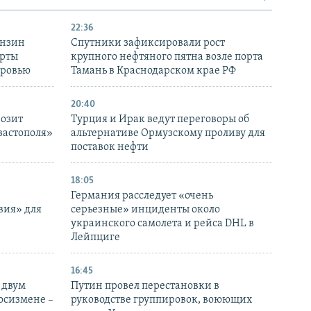
22:36
ензин
Спутники зафиксировали рост
ерты
крупного нефтяного пятна возле порта
оровью
Тамань в Краснодарском крае РФ
20:40
розит
Турция и Ирак ведут переговоры об
вастополя»
альтернативе Ормузскому проливу для
поставок нефти
18:05
Германия расследует «очень
вия» для
серьезные» инциденты около
украинского самолета и рейса DHL в
Лейпциге
16:45
 двум
Путин провел перестановки в
госизмене –
руководстве группировок, воюющих