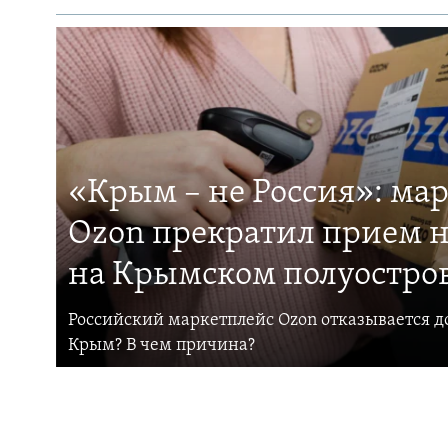
«Крым – не Россия»: ма
Ozon прекратил прием н
на Крымском полуостро
Российский маркетплейс Ozon отказывается до
Крым? В чем причина?