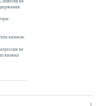
, повесив на
одержания.
торы
ппа казаков.
 агрессии не
-то вложил