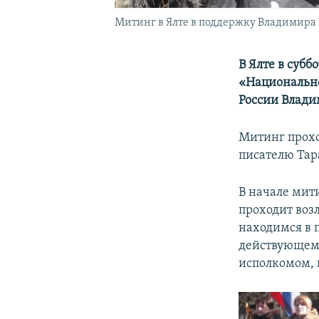
Митинг в Ялте в поддержку Владимира
В Ялте в суб
«Национально
России Влади
Митинг прохо
писателю Тар
В начале мит
проходит воз
находимся в 
действующему
исполкомом, 