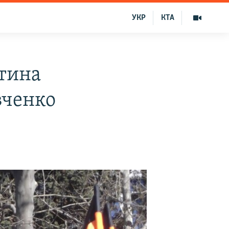
УКР
КТА
тина
вченко