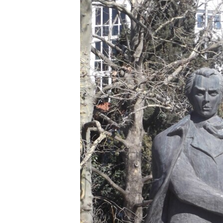
ПОБЕДИТЕЛЕЙ НЕ СУДЯТ?
КРЫМ.НЕПОКОРЕННЫЙ
ELIFBE
УКРАИНСКАЯ ПРОБЛЕМА КРЫМА