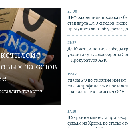
23:00
В РФ разрешили продавать б
стандарта 1990-х годов: эксп
предупреждают об угрозе зд
21:27
До 10 лет лишения свободы г
ркетплейс
участнику «Самообороны Се
– Прокуратура АРК
овых заказов
19:42
ве
Удары РФ по Украине имеют
«катастрофические последст
ставлять товары в
гражданских – миссия ООН
17:18
В Украине вынесли приговор
судьям из Крыма по статье о 