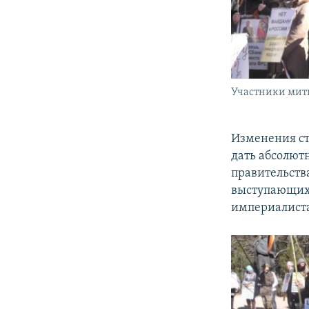
Участники мити
Изменения ст
дать абсолют
правительств
выступающих,
империалиста