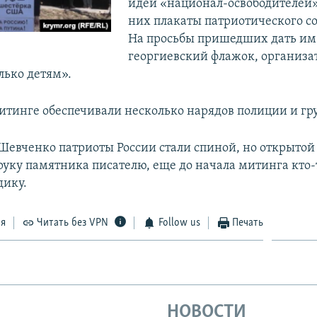
идей «национал-освободителей»
них плакаты патриотического с
На просьбы пришедших дать им
георгиевский флажок, организа
лько детям».
итинге обеспечивали несколько нарядов полиции и гру
Шевченко патриоты России стали спиной, но открытой
 руку памятника писателю, еще до начала митинга кто
дику.
ся
Читать без VPN
Follow us
Печать
НОВОСТИ