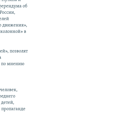
ферендума об
России,
елей
о движения»,
 колонной» в
ей», позволят
а
, по мнению
человек,
реднего
 детей,
в пропаганде