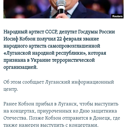
ПРИСОЕДИНЯЙТЕСЬ!
ПОБЕДИТЕЛЕЙ НЕ СУДЯТ?
КРЫМ.НЕПОКОРЕННЫЙ
ELIFBE
Народный артист СССР, депутат Госдумы России
УКРАИНСКАЯ ПРОБЛЕМА КРЫМА
Иосиф Кобзон получил 22 февраля звание
Все сайты RFE/RL
народного артиста самопровозглашенной
«Луганской народной республики», которая
признана в Украине террористической
организацией.
Об этом сообщает Луганский информационный
центр.
Ранее Кобзон прибыл в Луганск, чтобы выступить
на концертах, приуроченных ко Дню защитника
Отечества. Позже Кобзон отправится в Донецк, где
также намерен выступить с концертами.