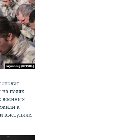
рополит
 на полях
х военных
ожили к
ти выступили