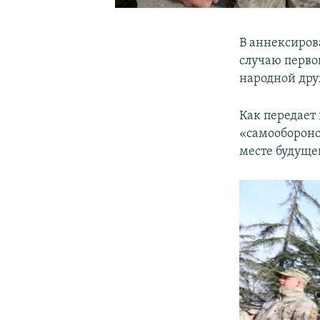
В аннексиров
случаю перво
народной дру
Как передает
«самообороно
месте будущег