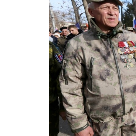
ПОБЕДИТЕЛЕЙ НЕ СУДЯТ?
КРЫМ.НЕПОКОРЕННЫЙ
ELIFBE
УКРАИНСКАЯ ПРОБЛЕМА КРЫМА