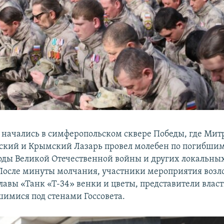
начались в симферопольском сквере Победы, где Мит
кий и Крымский Лазарь провел молебен по погибшим
оды Великой Отечественной войны и других локальны
После минуты молчания, участники мероприятия возл
авы «Танк «Т-34» венки и цветы, представители влас
шимися под стенами Госсовета.