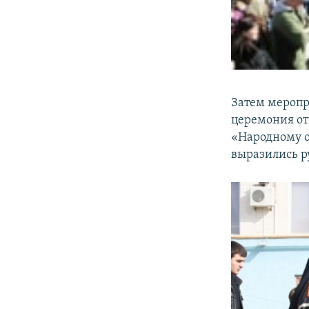
Затем меропр
церемония от
«Народному о
выразились р