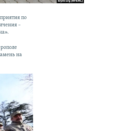
приятия по
лчения –
на».
ерополе
камень на