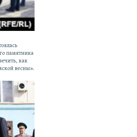
тоялась
его памятника
ечить, как
мской весны».