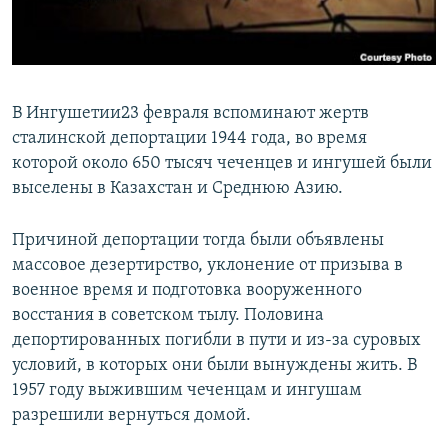
ПРИСОЕДИНЯЙТЕСЬ!
ПОБЕДИТЕЛЕЙ НЕ СУДЯТ?
КРЫМ.НЕПОКОРЕННЫЙ
ELIFBE
В Ингушетии23 февраля вспоминают жертв
УКРАИНСКАЯ ПРОБЛЕМА КРЫМА
сталинской депортации 1944 года, во время
Все сайты RFE/RL
которой около 650 тысяч чеченцев и ингушей были
выселены в Казахстан и Среднюю Азию.
Причиной депортации тогда были объявлены
массовое дезертирство, уклонение от призыва в
военное время и подготовка вооруженного
восстания в советском тылу. Половина
депортированных погибли в пути и из-за суровых
условий, в которых они были вынуждены жить. В
1957 году выжившим чеченцам и ингушам
разрешили вернуться домой.