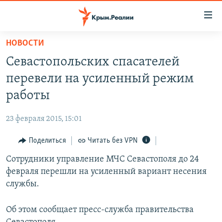
Доступность
ссылки
Вернуться
НОВОСТИ
к
НОВОСТИ
Севастопольских спасателей
основному
СПЕЦПРОЕКТЫ
содержанию
перевели на усиленный режим
ВОДА
Вернутся
ГРУЗ 200
работы
к
ИСТОРИЯ
КАРТА ВОЕННЫХ ОБЪЕКТОВ КРЫМА
главной
23 февраля 2015, 15:01
ЕЩЕ
11 ЛЕТ ОККУПАЦИИ КРЫМА. 11 ИСТОРИЙ СОПРОТИВЛЕНИЯ
навигации
Вернутся
Поделиться
Читать без VPN
РАДІО СВОБОДА
ИНТЕРАКТИВ
к
Сотрудники управление МЧС Севастополя до 24
КАК ОБОЙТИ БЛОКИРОВКУ
ИНФОГРАФИКА
поиску
февраля перешли на усиленный вариант несения
ТЕЛЕПРОЕКТ КРЫМ.РЕАЛИИ
службы.
Українською
СОВЕТЫ ПРАВОЗАЩИТНИКОВ
Qırımtatar
Об этом сообщает пресс-служба правительства
ПРОПАВШИЕ БЕЗ ВЕСТИ