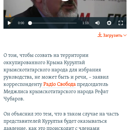
ПРИСОЕДИНЯЙТЕСЬ!
ПОБЕДИТЕЛЕЙ НЕ СУДЯТ?
КРЫМ.НЕПОКОРЕННЫЙ
0:00
1:13
ELIFBE
Загрузить
УКРАИНСКАЯ ПРОБЛЕМА КРЫМА
Все сайты RFE/RL
О том, чтобы созвать на территории
оккупированного Крыма Курултай
крымскотатарского народа для избрания
руководства, не может быть и речи, – заявил
корреспонденту
Радіо Свобода
председатель
Меджлиса крымскотатарского народа Рефат
Чубаров.
Он объяснил это тем, что в таком случае на часть
представителей Курултая будет оказываться
давление, как это происходит с членами