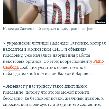
ПРИСОЕДИНЯЙТЕСЬ!
ПОБЕДИТЕЛЕЙ НЕ СУДЯТ?
КРЫМ.НЕПОКОРЕННЫЙ
ELIFBE
Надежда Савченко 10 февраля в суде, архивное фото
УКРАИНСКАЯ ПРОБЛЕМА КРЫМА
Все сайты RFE/RL
У украинской летчицы Надежды Савченко, которая
находится в московском СИЗО и объявила
голодовку, уже начались нарушения работы
некоторых органов. Об этом корреспонденту
Радіо
Свобода
сообщил участник общественной
наблюдательной комиссии Валерий Борщев.
«Вызывает у нас тревогу такое длительное
голодание, потому что это не может пройти
бесследно. Ее беспокоят почки, желчный пузырь. Я
спросил, контролируют ли медики его состояние.