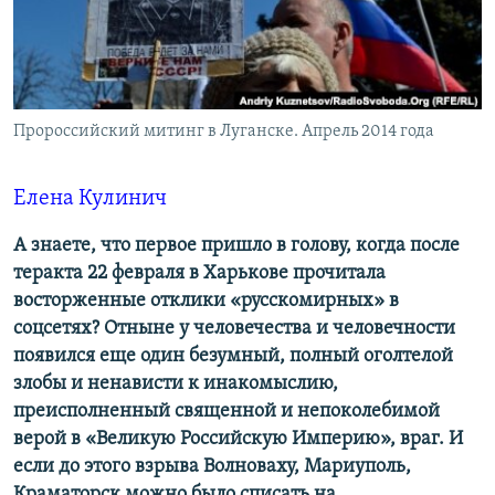
ПРИСОЕДИНЯЙТЕСЬ!
ПОБЕДИТЕЛЕЙ НЕ СУДЯТ?
КРЫМ.НЕПОКОРЕННЫЙ
ELIFBE
Пророссийский митинг в Луганске. Апрель 2014 года
УКРАИНСКАЯ ПРОБЛЕМА КРЫМА
Все сайты RFE/RL
Елена Кулинич
А знаете, что первое пришло в голову, когда после
теракта 22 февраля в Харькове прочитала
восторженные отклики «русскомирных» в
соцсетях? Отныне у человечества и человечности
появился еще один безумный, полный оголтелой
злобы и ненависти к инакомыслию,
преисполненный священной и непоколебимой
верой в «Великую Российскую Империю», враг. И
если до этого взрыва Волноваху, Мариуполь,
Краматорск можно было списать на