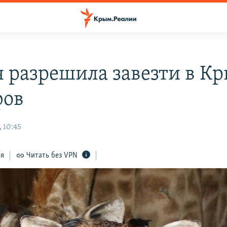
я разрешила завезти в К
фов
 10:45
ся
Читать без VPN