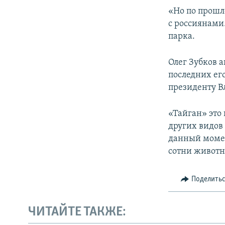
«Но по прошл
с россиянами.
парка.
Олег Зубков 
последних ег
президенту В
«Тайган» это
других видов
данный момен
сотни животн
Поделить
ЧИТАЙТЕ ТАКЖЕ: