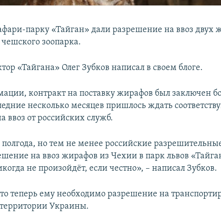
фари-парку «Тайган» дали разрешение на ввоз двух 
 чешского зоопарка.
тор «Тайгана» Олег Зубков написал в своем блоге.
мации, контракт на поставку жирафов был заключен бо
следние несколько месяцев пришлось ждать соответст
а ввоз от российских служб.
 полгода, но тем не менее российские разрешительны
ешение на ввоз жирафов из Чехии в парк львов «Тайга
икогда не произойдёт, если честно», – написал Зубков.
что теперь ему необходимо разрешение на транспорти
 территории Украины.