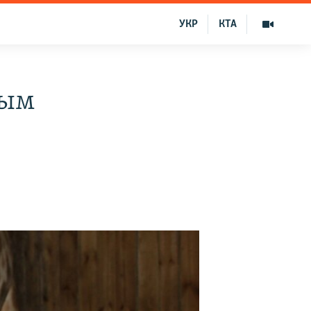
УКР
КТА
рым