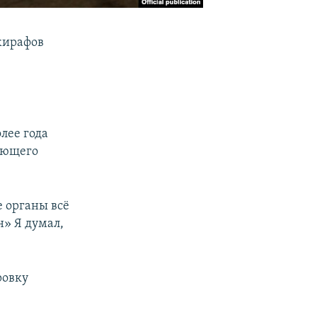
жирафов
лее года
вующего
е органы всё
н» Я думал,
ровку