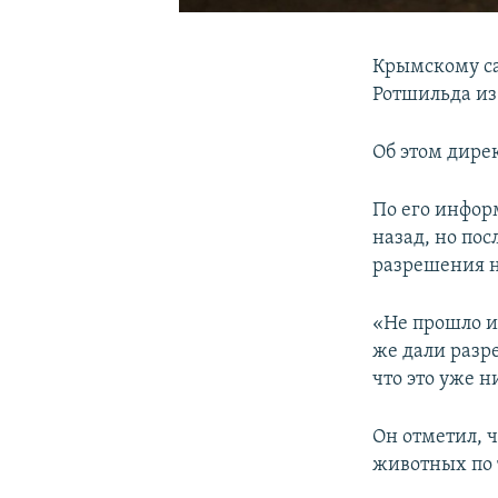
Крымскому са
Ротшильда из
Об этом дирек
По его инфор
назад, но по
разрешения н
«Не прошло и
же дали разр
что это уже н
Он отметил, 
животных по