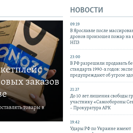
НОВОСТИ
09:19
В Ярославле после массирова
дронов произошел пожар на
НПЗ
23:00
В РФ разрешили продавать б
ркетплейс
стандарта 1990-х годов: эксп
предупреждают об угрозе зд
овых заказов
21:27
ве
До 10 лет лишения свободы г
участнику «Самообороны Се
ставлять товары в
– Прокуратура АРК
19:42
Удары РФ по Украине имеют