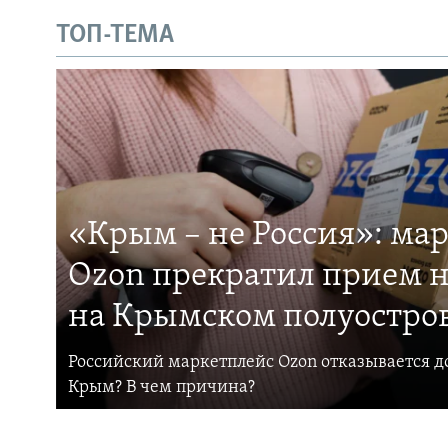
ТОП-ТЕМА
«Крым – не Россия»: ма
Ozon прекратил прием н
на Крымском полуостро
Российский маркетплейс Ozon отказывается до
Крым? В чем причина?