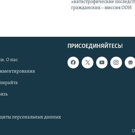
«катастрофические последст
гражданских – миссия ООН
ПРИСОЕДИНЯЙТЕСЬ!
и. О нас
омментирования
опирайта
вязь
ащиты персональных данных
U