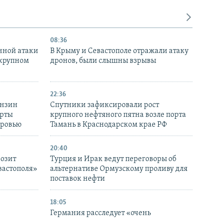
08:36
нной атаки
В Крыму и Севастополе отражали атаку
 крупном
дронов, были слышны взрывы
22:36
ензин
Спутники зафиксировали рост
ерты
крупного нефтяного пятна возле порта
оровью
Тамань в Краснодарском крае РФ
20:40
розит
Турция и Ирак ведут переговоры об
вастополя»
альтернативе Ормузскому проливу для
поставок нефти
18:05
Германия расследует «очень