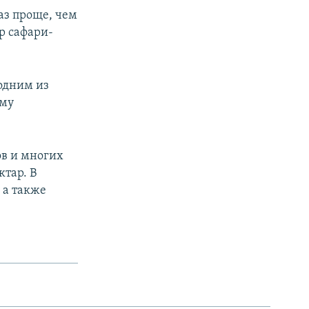
аз проще, чем
ор сафари-
одним из
ому
ов и многих
тар. В
 а также