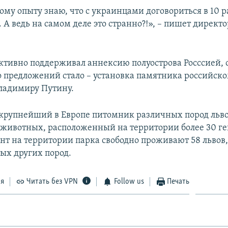
ому опыту знаю, что с украинцами договориться в 10 р
 А ведь на самом деле это странно?!», – пишет директ
активно поддерживал аннексию полуострова Росссией, 
о предложений стало – установка памятника российск
ладимиру Путину.
 крупнейший в Европе питомник различных пород льв
 животных, расположенный на территории более 30 гек
т на территории парка свободно проживают 58 львов,
ых других пород.
ся
Читать без VPN
Follow us
Печать