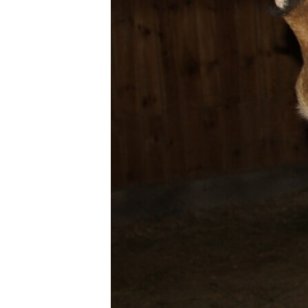
ПОБЕДИТЕЛЕЙ НЕ СУДЯТ?
КРЫМ.НЕПОКОРЕННЫЙ
ELIFBE
УКРАИНСКАЯ ПРОБЛЕМА КРЫМА