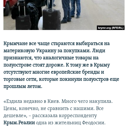
ПРИСОЕДИНЯЙТЕСЬ!
ПОБЕДИТЕЛЕЙ НЕ СУДЯТ?
КРЫМ.НЕПОКОРЕННЫЙ
ELIFBE
УКРАИНСКАЯ ПРОБЛЕМА КРЫМА
Все сайты RFE/RL
Крымчане все чаще стараются выбираться на
материковую Украину за покупками. Люди
признаются, что аналогичные товары на
полуострове стоят дороже. К тому же в Крыму
отсутствуют многие европейские бренды и
торговые сети, которые покинули полуостров еще
прошлым летом.
«Ездила недавно в Киев. Много чего накупила.
Цены, конечно, не сравнить с нашими. Все
дешевле», – рассказала корреспонденту
Крым.Реалии
одна из жительниц Феодосии.