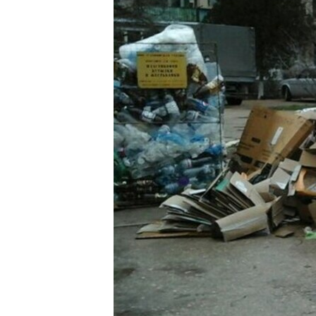
ПОБЕДИТЕЛЕЙ НЕ СУДЯТ?
КРЫМ.НЕПОКОРЕННЫЙ
ELIFBE
УКРАИНСКАЯ ПРОБЛЕМА КРЫМА