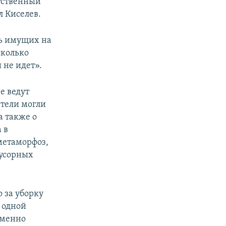
тственный
л Киселев.
ть имущих на
сколько
 не идет».
е ведут
тели могли
а также о
 в
метаморфоз,
мусорных
о за уборку
 одной
еменно