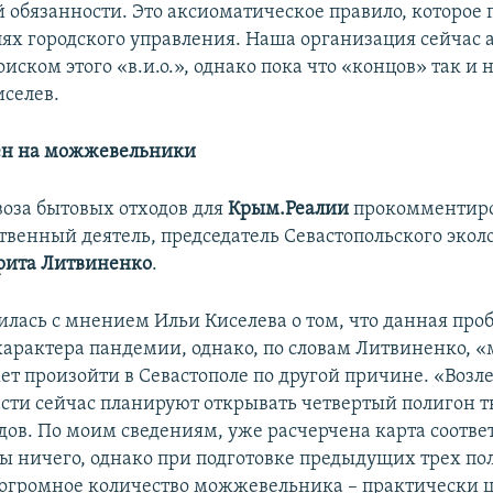
обязанности. Это аксиоматическое правило, которое
слях городского управления. Наша организация сейчас 
иском этого «в.и.о.», однако пока что «концов» так и 
селев.
ен на можжевельники
оза бытовых отходов для
Крым.Реалии
прокомментиро
ственный деятель, председатель Севастопольского экол
рита Литвиненко
.
силась с мнением Ильи Киселева о том, что данная про
 характера пандемии, однако, по словам Литвиненко, 
ет произойти в Севастополе по другой причине. «Воз
асти сейчас планируют открывать четвертый полигон 
дов. По моим сведениям, уже расчерчена карта соотв
 бы ничего, однако при подготовке предыдущих трех по
огромное количество можжевельника – практически 