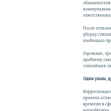
обязанностей 
коммунальные
ответственно
После огласк
уборку стихи
пообещало пр
Горожане, пр
проблему свя
стихийных св
Одни ушли, д
Корреспонде
проекта «Сев
времени в сф
неразбериха,