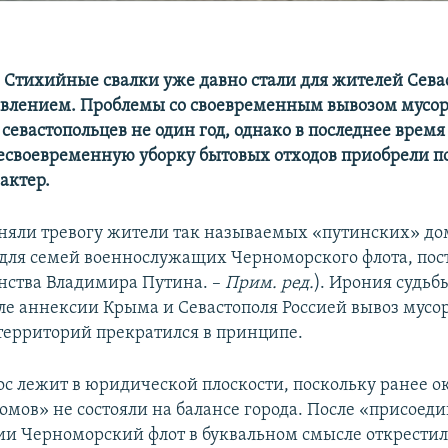
– Стихийные свалки уже давно стали для жителей Сева
влением. Проблемы со своевременным вывозом мусо
севастопольцев не один год, однако в последнее врем
есвоевременную уборку бытовых отходов приобрели п
актер.
яли тревогу жители так называемых «путинских» до
для семей военнослужащих Черноморского флота, пос
нства Владимира Путина. –
Прим. ред.
). Ирония судьб
сле аннексии Крыма и Севастополя Россией вывоз мусор
ерриторий прекратился в принципе.
с лежит в юридической плоскости, поскольку ранее о
омов» не состояли на балансе города. После «присоед
ии Черноморский флот в буквальном смысле открестил