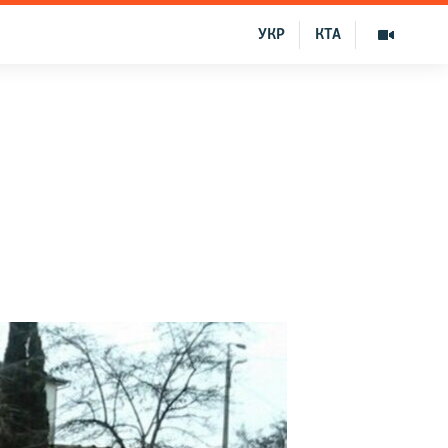
УКР
КТА