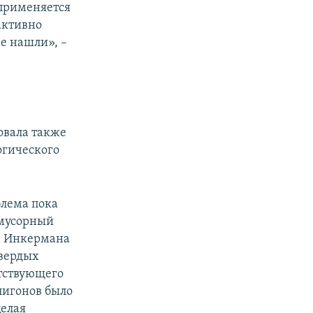
 применяется
активно
не нашли», –
вала также
огического
блема пока
«мусорный
ле Инкермана
твердых
етствующего
лигонов было
целая