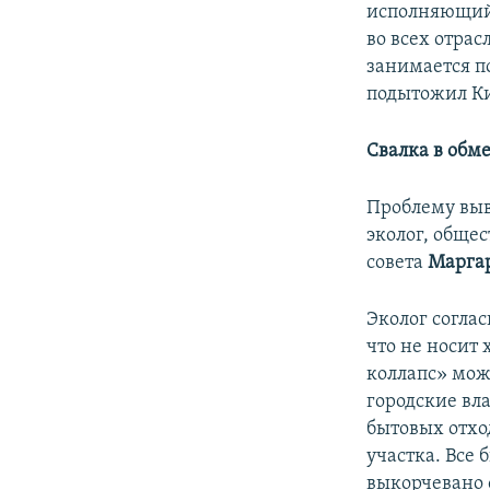
исполняющий 
во всех отра
занимается по
подытожил Ки
Свалка в обм
Проблему выв
эколог, обще
совета
Марга
Эколог согла
что не носит
коллапс» мож
городские вл
бытовых отхо
участка. Все
выкорчевано 