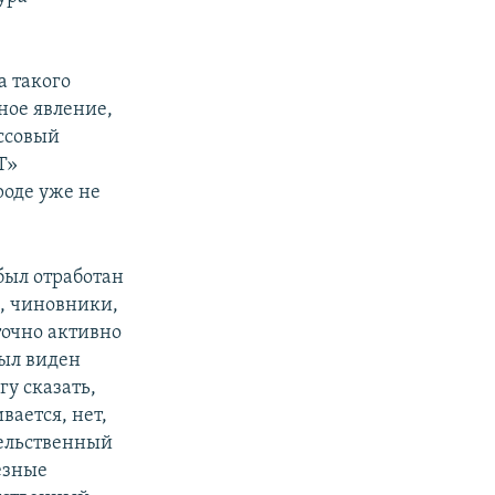
а такого
чное явление,
ассовый
Т»
роде уже не
был отработан
е, чиновники,
точно активно
ыл виден
гу сказать,
вается, нет,
тельственный
езные