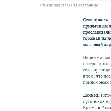
Стихийная свалка в Севастополе
Севастополь 
привычным я
преследовали 
горожан на н
массовый хар
Первыми подн
построенные 
годы президе
в том, что по
придомовых т
Данный вопро
путинских «д
Крыма к Росс