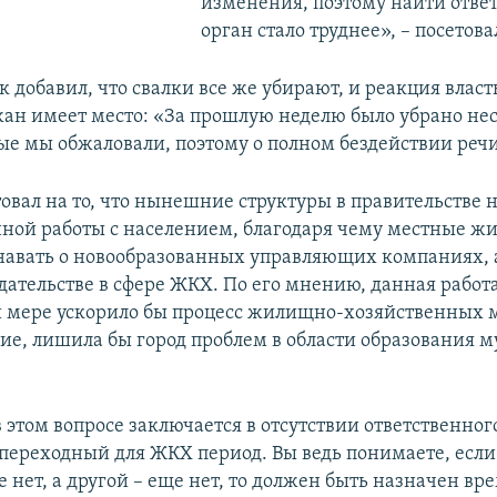
изменения, поэтому найти отве
орган стало труднее», – посетова
 добавил, что свалки все же убирают, и реакция влас
ан имеет место: «За прошлую неделю было убрано не
рые мы обжаловали, поэтому о полном бездействии речи
овал на то, что нынешние структуры в правительстве н
ой работы с населением, благодаря чему местные жи
навать о новообразованных управляющих компаниях, 
дательстве в сфере ЖКХ. По его мнению, данная работа
 мере ускорило бы процесс жилищно-хозяйственных 
твие, лишила бы город проблем в области образования 
 этом вопросе заключается в отсутствии ответственног
т переходный для ЖКХ период. Вы ведь понимаете, если
 нет, а другой – еще нет, то должен быть назначен вр