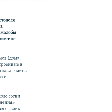
стополя
ра
я жалобы
оистине
мов (дома,
троенные в
ы заключается
а с
коло сотни
инения»
ся о своих