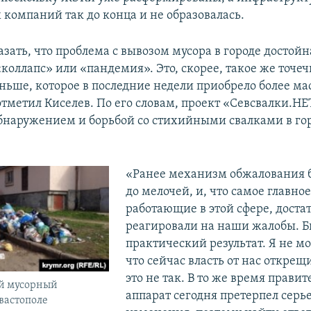
компаний так до конца и не образовалась.
азать, что проблема с вывозом мусора в городе достойн
«коллапс» или «пандемия». Это, скорее, такое же точе
аньше, которое в последние недели приобрело более м
отметил Киселев. По его словам, проект «Севсвалки.НЕ
бнаружением и борьбой со стихийными свалками в го
«Ранее механизм обжалования 
до мелочей, и, что самое главно
работающие в этой сфере, доста
реагировали на наши жалобы. Б
практический результат. Я не мо
что сейчас власть от нас открещи
это не так. В то же время прави
й мусорный
аппарат сегодня претерпел серь
вастополе