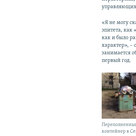
управляющих 
«Я не могу ск
эпитета, как 
как и было р
характер», – 
занимается о
первый год.
Переполненны
контейнер в Се