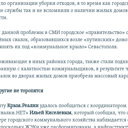
по организации уборки отходов, в то время как город
 службы так и не вспомнили о наличии жилых домов
сти.
и данной проблемы в СМИ городское «правительство» 
йных свалок, образовавшихся возле «путинских» домо
инять их под «коммунальное крыло» Севастополя.
оживающие в иных районах города, также стали подн
занную с халатностью коммунальщиков, в результате 
алок во дворах жилых домов приобрела массовый хара
ругие не торопятся
нту
Крым.Реалии
удалось пообщаться с координатором
свалки.НЕТ»
Ильей Киселевым
, который сообщил, что 
ере городского коммунального хозяйства наблюдается
 поскольку ЖЭКи уже расформированы, а инфраструкт