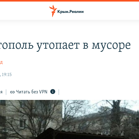
тополь утопает в мусоре
од
 19:15
ся
Читать без VPN