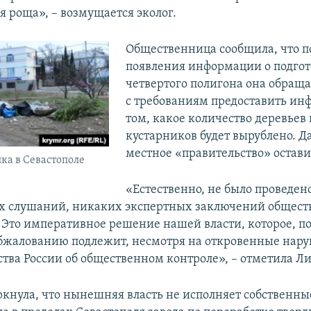
 роща», – возмущается эколог.
Общественница сообщила, что п
появления информации о подгот
четвертого полигона она обраща
с требованиям предоставить ин
том, какое количество деревьев 
кустарников будет вырублено. Д
местное «правительство» оставил
ка в Севастополе
«Естественно, не было проведен
х слушаний, никаких экспертных заключений общест
. Это императивное решение нашей власти, которое, по
бжалованию подлежит, несмотря на откровенные нар
ства России об общественном контроле», – отметила Л
ркнула, что нынешняя власть не исполняет собственн