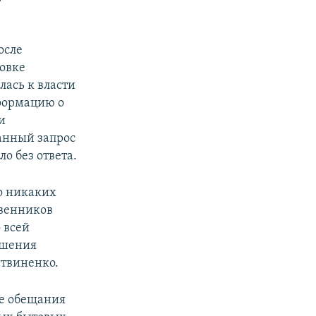
осле
овке
лась к власти
формацию о
и
анный запрос
о без ответа.
о никаких
венников
 всей
ушения
итвиненко.
ые обещания