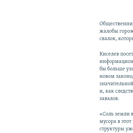
Общественник
жалобы горож
свалок, кото
Киселев посет
информационн
бы больше уз
новом законо
значительной
и, как следс
завалов.
«Соль земли в
мусора в это
структуры уже