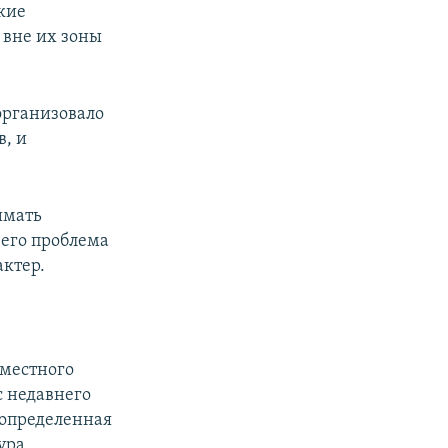
ские
 вне их зоны
организовало
в, и
имать
чего проблема
ктер.
 местного
с недавнего
 определенная
ура