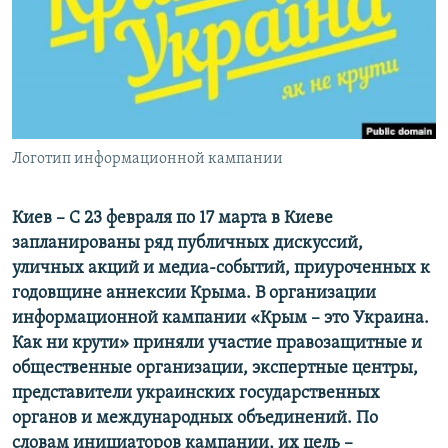
ПРИСОЕДИНЯЙТЕСЬ!
ПОБЕДИТЕЛЕЙ НЕ СУДЯТ?
КРЫМ.НЕПОКОРЕННЫЙ
ELIFBE
УКРАИНСКАЯ ПРОБЛЕМА КРЫМА
Все сайты RFE/RL
Логотип информационной кампании
Киев – С 23 февраля по 17 марта в Киеве
запланированы ряд публичных дискуссий,
уличных акций и медиа-событий, приуроченных к
годовщине аннексии Крыма. В организации
информационной кампании «Крым – это Украина.
Как ни крути» приняли участие правозащитные и
общественные организации, экспертные центры,
представители украинских государственных
органов и международных объединений. По
словам инициаторов кампании, их цель –