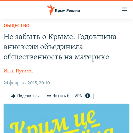
Доступность
ссылки
Вернуться
ОБЩЕСТВО
к
НОВОСТИ
Не забыть о Крыме. Годовщина
основному
СПЕЦПРОЕКТЫ
содержанию
аннексии объединила
ВОДА
Вернутся
ГРУЗ 200
общественность на материке
к
ИСТОРИЯ
КАРТА ВОЕННЫХ ОБЪЕКТОВ КРЫМА
главной
Иван Путилов
ЕЩЕ
11 ЛЕТ ОККУПАЦИИ КРЫМА. 11 ИСТОРИЙ СОПРОТИВЛЕНИЯ
навигации
Вернутся
24 февраля 2015, 20:10
РАДІО СВОБОДА
ИНТЕРАКТИВ
к
КАК ОБОЙТИ БЛОКИРОВКУ
ИНФОГРАФИКА
Поделиться
Читать без VPN
поиску
ТЕЛЕПРОЕКТ КРЫМ.РЕАЛИИ
Українською
СОВЕТЫ ПРАВОЗАЩИТНИКОВ
Qırımtatar
ПРОПАВШИЕ БЕЗ ВЕСТИ