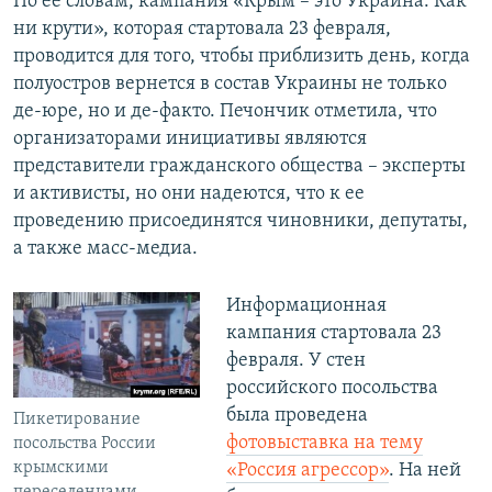
По ее словам, кампания «Крым – это Украина. Как
ни крути», которая стартовала 23 февраля,
проводится для того, чтобы приблизить день, когда
полуостров вернется в состав Украины не только
де-юре, но и де-факто. Печончик отметила, что
организаторами инициативы являются
представители гражданского общества – эксперты
и активисты, но они надеются, что к ее
проведению присоединятся чиновники, депутаты,
а также масс-медиа.
Информационная
кампания стартовала 23
февраля. У стен
российского посольства
была проведена
Пикетирование
фотовыставка на тему
посольства России
крымскими
«Россия агрессор»
. На ней