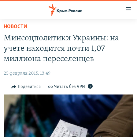
Доступность
ссылки
Вернуться
НОВОСТИ
к
НОВОСТИ
Минсоцполитики Украины: на
основному
СПЕЦПРОЕКТЫ
содержанию
учете находится почти 1,07
ВОДА
Вернутся
ГРУЗ 200
миллиона переселенцев
к
ИСТОРИЯ
КАРТА ВОЕННЫХ ОБЪЕКТОВ КРЫМА
главной
25 февраля 2015, 13:49
ЕЩЕ
11 ЛЕТ ОККУПАЦИИ КРЫМА. 11 ИСТОРИЙ СОПРОТИВЛЕНИЯ
навигации
Вернутся
Поделиться
Читать без VPN
РАДІО СВОБОДА
ИНТЕРАКТИВ
к
КАК ОБОЙТИ БЛОКИРОВКУ
ИНФОГРАФИКА
поиску
ТЕЛЕПРОЕКТ КРЫМ.РЕАЛИИ
Українською
СОВЕТЫ ПРАВОЗАЩИТНИКОВ
Qırımtatar
ПРОПАВШИЕ БЕЗ ВЕСТИ