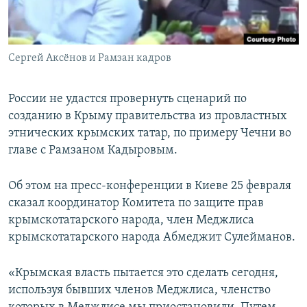
ПРИСОЕДИНЯЙТЕСЬ!
ПОБЕДИТЕЛЕЙ НЕ СУДЯТ?
КРЫМ.НЕПОКОРЕННЫЙ
Сергей Аксёнов и Рамзан кадров
ELIFBE
УКРАИНСКАЯ ПРОБЛЕМА КРЫМА
России не удастся провернуть сценарий по
Все сайты RFE/RL
созданию в Крыму правительства из провластных
этнических крымских татар, по примеру Чечни во
главе с Рамзаном Кадыровым.
Об этом на пресс-конференции в Киеве 25 февраля
сказал координатор Комитета по защите прав
крымскотатарского народа, член Меджлиса
крымскотатарского народа Абмеджит Сулейманов.
«Крымская власть пытается это сделать сегодня,
используя бывших членов Меджлиса, членство