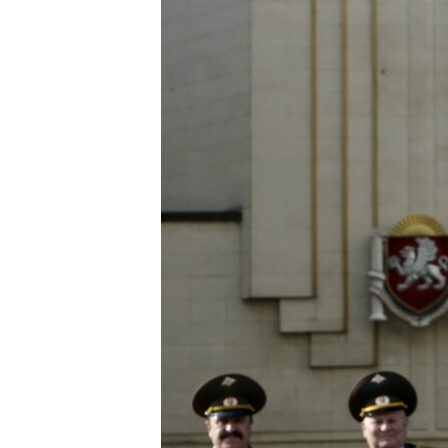
ПОБЕДИТЕЛЕЙ НЕ СУДЯТ?
КРЫМ.НЕПОКОРЕННЫЙ
ELIFBE
УКРАИНСКАЯ ПРОБЛЕМА КРЫМА