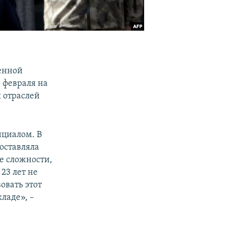
венной
 февраля на
 отраслей
циалом. В
оставляла
е сложности,
23 лет не
овать этот
ладе», –