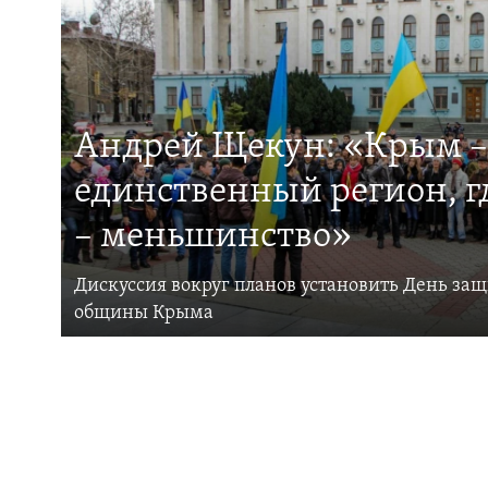
Андрей Щекун: «Крым –
единственный регион, 
– меньшинство»
Дискуссия вокруг планов установить День за
общины Крыма