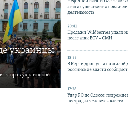
Нефтяной гигант ОАЭ заявляе
атаки существенно повлияли 
деятельность
20:41
Продажи Wildberries упали н
после атак ВСУ – СМИ
где украинцы
18:53
В Керчи дрон упал на жилой 
российские власти сообщают
щиты прав украинской
17:28
Удар РФ по Одессе: поврежде
пострадал человек – власти