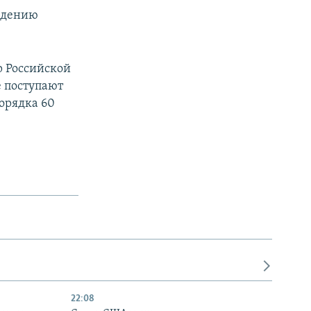
ведению
р Российской
е поступают
порядка 60
22:08