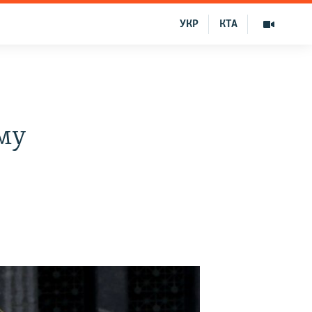
УКР
КТА
му