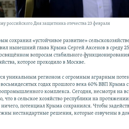
му российского Дня защитника отечества 23 февраля
Крым сохранил «устойчивое развитие» сельскохозяйст
аявил нынешний глава Крыма Сергей Аксенов в среду 25
освящённом вопросам стабильного функционирования
яйства, которое проходило в Москве.
ся уникальным регионом с огромным аграрным потен
восьмидесятых годах прошлого века 60% ВВП Крыма с
ропромышленного комплекса. Сегодня, несмотря на вс
о, что в сельское хозяйство республики на протяжении 
 ничего, потенциал Крыма сохранился. Чтобы задейств
ужны нестандартные решения, которые озвучены в док