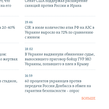
т, что
Сенат США поддержал расширение
на его
санкций против России и Ирана
19:46
а 20-40%
CIR: в июле количество атак РФ на АЗС в
Украине выросло на 72% по сравнению
с июнем
18:02
дом:
В Украине выдвинули обвинение судье,
 о жертвах
выносившего приговор бойцу ГУР МО
Украины, попавшего в плен в Крыму
16:59
н стадион,
60 процентов украинцев против
передачи России Донбасса в обмен на
гарантии безопасности – опрос
БОЛЬШЕ