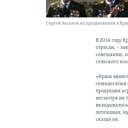
Сергей Аксенов на праздновании в Кры
В 2014 году 
отрасли, – з
совещании, п
сельского хоз
«Крым являет
семидесятых-
продукция аг
несмотря на т
вкладывалось
потенциал, н
сказал он.