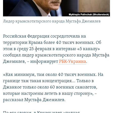
ПРИСОЕДИНЯЙТЕСЬ!
ПОБЕДИТЕЛЕЙ НЕ СУДЯТ?
КРЫМ.НЕПОКОРЕННЫЙ
Лидер крымскотатарского народа Мустафа Джемилев
ELIFBE
УКРАИНСКАЯ ПРОБЛЕМА КРЫМА
Российская Федерация сосредоточила на
Все сайты RFE/RL
территории Крыма более 40 тысяч военных. Об
этом в среду 25 февраля в интервью «5 каналу»
сообщил лидер крымскотатарского народа Мустафа
Джемилев, – информирует
РБК-Украина
.
«Как минимум, там около 40 тысяч военных. На
границе там такая концентрация... Только в
Джанкое только около 60 военных самолетов,
которые настроены лететь в нашу сторону», –
рассказал Мустафа Джемилев.