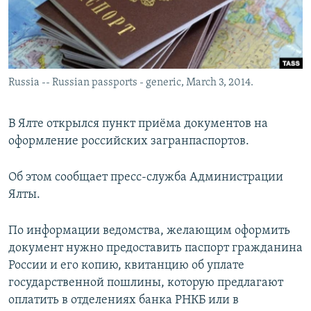
ПРИСОЕДИНЯЙТЕСЬ!
ПОБЕДИТЕЛЕЙ НЕ СУДЯТ?
КРЫМ.НЕПОКОРЕННЫЙ
ELIFBE
Russia -- Russian passports - generic, March 3, 2014.
УКРАИНСКАЯ ПРОБЛЕМА КРЫМА
Все сайты RFE/RL
В Ялте открылся пункт приёма документов на
оформление российских загранпаспортов.
Об этом сообщает пресс-служба Администрации
Ялты.
По информации ведомства, желающим оформить
документ нужно предоставить паспорт гражданина
России и его копию, квитанцию об уплате
государственной пошлины, которую предлагают
оплатить в отделениях банка РНКБ или в