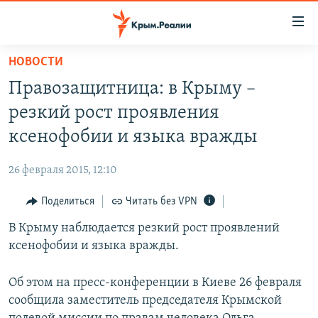
Доступность
ссылки
Вернуться
НОВОСТИ
к
НОВОСТИ
Правозащитница: в Крыму –
основному
СПЕЦПРОЕКТЫ
содержанию
резкий рост проявления
ВОДА
Вернутся
ГРУЗ 200
ксенофобии и языка вражды
к
ИСТОРИЯ
КАРТА ВОЕННЫХ ОБЪЕКТОВ КРЫМА
главной
26 февраля 2015, 12:10
ЕЩЕ
11 ЛЕТ ОККУПАЦИИ КРЫМА. 11 ИСТОРИЙ СОПРОТИВЛЕНИЯ
навигации
Вернутся
Поделиться
Читать без VPN
РАДІО СВОБОДА
ИНТЕРАКТИВ
к
В Крыму наблюдается резкий рост проявлений
КАК ОБОЙТИ БЛОКИРОВКУ
ИНФОГРАФИКА
поиску
ксенофобии и языка вражды.
ТЕЛЕПРОЕКТ КРЫМ.РЕАЛИИ
Українською
СОВЕТЫ ПРАВОЗАЩИТНИКОВ
Об этом на пресс-конференции в Киеве 26 февраля
Qırımtatar
сообщила заместитель председателя Крымской
ПРОПАВШИЕ БЕЗ ВЕСТИ