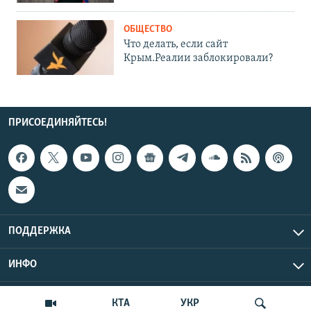
ОБЩЕСТВО
Что делать, если сайт
Крым.Реалии заблокировали?
ПРИСОЕДИНЯЙТЕСЬ!
ПОДДЕРЖКА
ИНФО
UTC+3
Copyright Крым.Реалии, 2026 | Все права защищены.
КТА
УКР