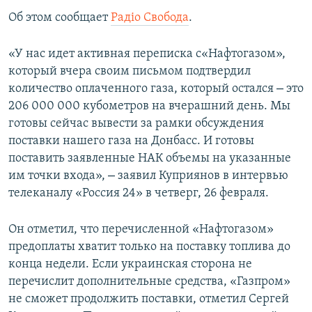
ПРИСОЕДИНЯЙТЕСЬ!
ПОБЕДИТЕЛЕЙ НЕ СУДЯТ?
Об этом сообщает
Радіо Свобода
.
КРЫМ.НЕПОКОРЕННЫЙ
«У нас идет активная переписка с«Нафтогазом»,
ELIFBE
который вчера своим письмом подтвердил
–
количество оплаченного газа, который остался
это
УКРАИНСКАЯ ПРОБЛЕМА КРЫМА
206 000 000 кубометров на вчерашний день. Мы
Все сайты RFE/RL
готовы сейчас вывести за рамки обсуждения
поставки нашего газа на Донбасс. И готовы
поставить заявленные НАК объемы на указанные
–
им точки входа»,
заявил Куприянов в интервью
телеканалу «Россия 24» в четверг, 26 февраля.
Он отметил, что перечисленной «Нафтогазом»
предоплаты хватит только на поставку топлива до
конца недели. Если украинская сторона не
перечислит дополнительные средства, «Газпром»
не сможет продолжить поставки, отметил Сергей