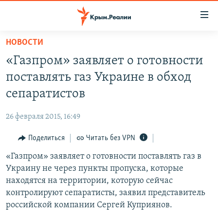
Доступность
ссылки
Вернуться
НОВОСТИ
к
НОВОСТИ
«Газпром» заявляет о готовности
основному
СПЕЦПРОЕКТЫ
содержанию
поставлять газ Украине в обход
ВОДА
Вернутся
ГРУЗ 200
сепаратистов
к
ИСТОРИЯ
КАРТА ВОЕННЫХ ОБЪЕКТОВ КРЫМА
главной
26 февраля 2015, 16:49
ЕЩЕ
11 ЛЕТ ОККУПАЦИИ КРЫМА. 11 ИСТОРИЙ СОПРОТИВЛЕНИЯ
навигации
Вернутся
Поделиться
Читать без VPN
РАДІО СВОБОДА
ИНТЕРАКТИВ
к
«Газпром» заявляет о готовности поставлять газ в
КАК ОБОЙТИ БЛОКИРОВКУ
ИНФОГРАФИКА
поиску
Украину не через пункты пропуска, которые
ТЕЛЕПРОЕКТ КРЫМ.РЕАЛИИ
находятся на территории, которую сейчас
Українською
контролируют сепаратисты, заявил представитель
СОВЕТЫ ПРАВОЗАЩИТНИКОВ
Qırımtatar
российской компании Сергей Куприянов.
ПРОПАВШИЕ БЕЗ ВЕСТИ