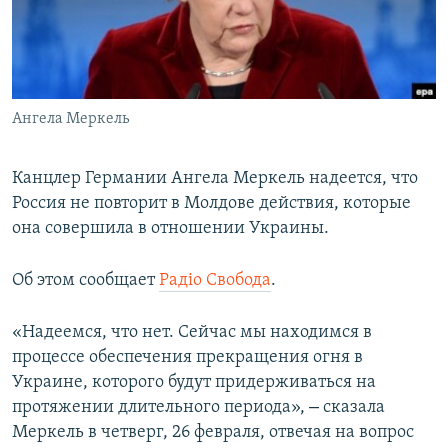
ПРИСОЕДИНЯЙТЕСЬ!
ПОБЕДИТЕЛЕЙ НЕ СУДЯТ?
КРЫМ.НЕПОКОРЕННЫЙ
ELIFBE
Ангела Меркель
УКРАИНСКАЯ ПРОБЛЕМА КРЫМА
Все сайты RFE/RL
Канцлер Германии Ангела Меркель надеется, что
Россия не повторит в Молдове действия, которые
она совершила в отношении Украины.
Об этом сообщает
Радіо Свобода
.
«Надеемся, что нет. Сейчас мы находимся в
процессе обеспечения прекращения огня в
Украине, которого будут придерживаться на
–
протяжении длительного периода»,
сказала
Меркель в четверг, 26 февраля, отвечая на вопрос