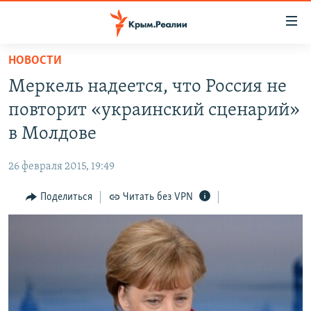
Доступность
ссылки
Вернуться
НОВОСТИ
к
НОВОСТИ
Меркель надеется, что Россия не
основному
СПЕЦПРОЕКТЫ
содержанию
повторит «украинский сценарий»
ВОДА
Вернутся
ГРУЗ 200
в Молдове
к
ИСТОРИЯ
КАРТА ВОЕННЫХ ОБЪЕКТОВ КРЫМА
главной
26 февраля 2015, 19:49
ЕЩЕ
11 ЛЕТ ОККУПАЦИИ КРЫМА. 11 ИСТОРИЙ СОПРОТИВЛЕНИЯ
навигации
Вернутся
Поделиться
Читать без VPN
РАДІО СВОБОДА
ИНТЕРАКТИВ
к
КАК ОБОЙТИ БЛОКИРОВКУ
ИНФОГРАФИКА
поиску
ТЕЛЕПРОЕКТ КРЫМ.РЕАЛИИ
Українською
СОВЕТЫ ПРАВОЗАЩИТНИКОВ
Qırımtatar
ПРОПАВШИЕ БЕЗ ВЕСТИ