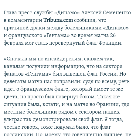
Глава пресс-службы «Динамо» Алексей Семененко
в комментарии
Tribuna.com
сообщил, что
причиной драки между болельщиками «Динамо»
и французского «Генгама» во время матча 26
февраля мог стать перевернутый флаг Франции.
«Сначала мы по инсайдерским, скажем так,
каналам получили информацию, что на секторе
фанатов «Генгама» был вывешен флаг России. Но
делегаты матча нас поправили: судя по всему, речь
идет о французском флаге, который имеет те же
цвета, но просто был повернут боком. Такая же
ситуация была, кстати, и на матче во Франции, где
местные болельщики рядом с сектором наших
ультрас так демонстрировали свой флаг. Я тогда,
честно говоря, тоже подумал было, что флаг
российский. По-моему, это совершенно лишнее, не