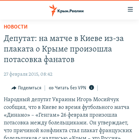
Доступность
ссылки
Вернуться
НОВОСТИ
к
НОВОСТИ
Депутат: на матче в Киеве из-за
основному
СПЕЦПРОЕКТЫ
содержанию
плаката о Крыме произошла
ВОДА
Вернутся
ГРУЗ 200
потасовка фанатов
к
ИСТОРИЯ
КАРТА ВОЕННЫХ ОБЪЕКТОВ КРЫМА
главной
27 февраля 2015, 08:42
ЕЩЕ
11 ЛЕТ ОККУПАЦИИ КРЫМА. 11 ИСТОРИЙ СОПРОТИВЛЕНИЯ
навигации
Вернутся
Поделиться
Читать без VPN
РАДІО СВОБОДА
ИНТЕРАКТИВ
к
Народный депутат Украины Игорь Мосийчук
КАК ОБОЙТИ БЛОКИРОВКУ
ИНФОГРАФИКА
поиску
сообщил, что в Киеве во время футбольного матча
ТЕЛЕПРОЕКТ КРЫМ.РЕАЛИИ
«Динамо» – «Генгам» 26 февраля произошла
Українською
потасовка между болельщиками. Он утверждает,
СОВЕТЫ ПРАВОЗАЩИТНИКОВ
Qırımtatar
что причиной конфликта стал плакат французских
ПРОПАВШИЕ БЕЗ ВЕСТИ
болельщиков с надписью «Крым – это Россия».