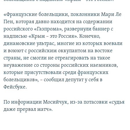
ПРИСОЕДИНЯЙТЕСЬ!
ПОБЕДИТЕЛЕЙ НЕ СУДЯТ?
«Французские болельщики, поклонники Мари Ле
КРЫМ.НЕПОКОРЕННЫЙ
Пен, которая давно находится на содержании
ELIFBE
российского «Газпрома», развернули баннер с
надписью «Крым – это Россия». Конечно,
УКРАИНСКАЯ ПРОБЛЕМА КРЫМА
динамовские ультрас, многие из которых воевали
Все сайты RFE/RL
и воюют с российским оккупантом на востоке
страны, не смогли не отреагировать на такое
неуважение со стороны российских наемников,
которые присутствовали среди французских
болельщиков», – сообщил депутат у себя в
Фейсбуке.
По информации Мосийчук, из-за потасовки «судья
даже прервал матч».