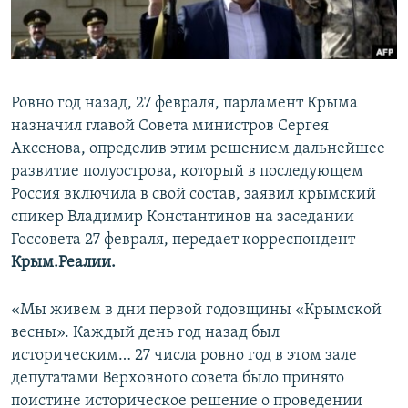
ПРИСОЕДИНЯЙТЕСЬ!
ПОБЕДИТЕЛЕЙ НЕ СУДЯТ?
КРЫМ.НЕПОКОРЕННЫЙ
ELIFBE
Ровно год назад, 27 февраля, парламент Крыма
УКРАИНСКАЯ ПРОБЛЕМА КРЫМА
назначил главой Совета министров Сергея
Все сайты RFE/RL
Аксенова, определив этим решением дальнейшее
развитие полуострова, который в последующем
Россия включила в свой состав, заявил крымский
спикер Владимир Константинов на заседании
Госсовета 27 февраля, передает корреспондент
Крым.Реалии.
«Мы живем в дни первой годовщины «Крымской
весны». Каждый день год назад был
историческим… 27 числа ровно год в этом зале
депутатами Верховного совета было принято
поистине историческое решение о проведении