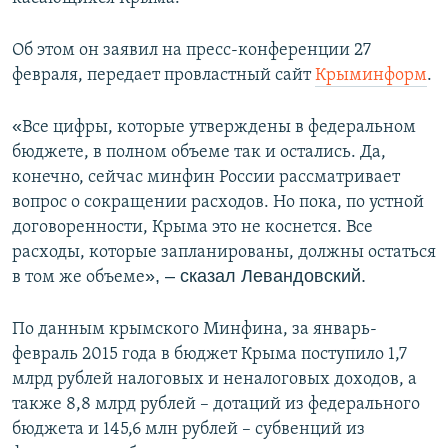
ПРИСОЕДИНЯЙТЕСЬ!
ПОБЕДИТЕЛЕЙ НЕ СУДЯТ?
Об этом он заявил на пресс-конференции 27
КРЫМ.НЕПОКОРЕННЫЙ
февраля, передает провластный сайт
Крыминформ
.
ELIFBE
«
Все цифры, которые утверждены в федеральном
УКРАИНСКАЯ ПРОБЛЕМА КРЫМА
бюджете, в полном объеме так и остались. Да,
Все сайты RFE/RL
конечно, сейчас минфин России рассматривает
вопрос о сокращении расходов. Но пока, по устной
договоренности, Крыма это не коснется. Все
расходы, которые запланированы, должны остаться
», – сказал Левандовский.
в том же объеме
По данным крымского Минфина, за январь-
февраль 2015 года в бюджет Крыма поступило 1,7
млрд рублей налоговых и неналоговых доходов, а
также 8,8 млрд рублей – дотаций из федерального
бюджета и 145,6 млн рублей – субвенций из