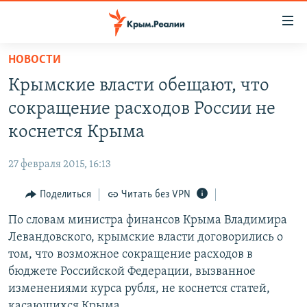
Доступность
ссылки
Вернуться
НОВОСТИ
к
НОВОСТИ
Крымские власти обещают, что
основному
СПЕЦПРОЕКТЫ
содержанию
сокращение расходов России не
ВОДА
Вернутся
ГРУЗ 200
коснется Крыма
к
ИСТОРИЯ
КАРТА ВОЕННЫХ ОБЪЕКТОВ КРЫМА
главной
27 февраля 2015, 16:13
ЕЩЕ
11 ЛЕТ ОККУПАЦИИ КРЫМА. 11 ИСТОРИЙ СОПРОТИВЛЕНИЯ
навигации
Вернутся
Поделиться
Читать без VPN
РАДІО СВОБОДА
ИНТЕРАКТИВ
к
По словам министра финансов Крыма Владимира
КАК ОБОЙТИ БЛОКИРОВКУ
ИНФОГРАФИКА
поиску
Левандовского, крымские власти договорились о
ТЕЛЕПРОЕКТ КРЫМ.РЕАЛИИ
том, что
возможное сокращение расходов в
Українською
бюджете Российской Федерации, вызванное
СОВЕТЫ ПРАВОЗАЩИТНИКОВ
Qırımtatar
изменениями курса рубля, не коснется статей,
ПРОПАВШИЕ БЕЗ ВЕСТИ
касающихся Крыма.