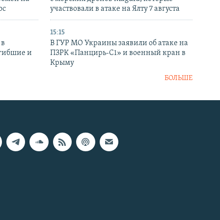
ос
участвовали в атаке на Ялту 7 августа
15:15
 в
В ГУР МО Украины заявили об атаке на
огибшие и
ПЗРК «Панцирь-С1» и военный кран в
Крыму
БОЛЬШЕ