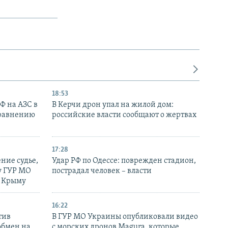
18:53
РФ на АЗС в
В Керчи дрон упал на жилой дом:
сравнению
российские власти сообщают о жертвах
17:28
ние судье,
Удар РФ по Одессе: поврежден стадион,
у ГУР МО
пострадал человек – власти
в Крыму
16:22
тив
В ГУР МО Украины опубликовали видео
обмен на
с морских дронов Magura, которые