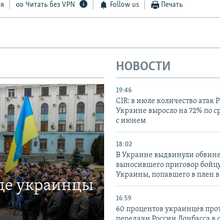
ся
Читать без VPN
Follow us
Печать
НОВОСТИ
19:46
CIR: в июле количество атак 
Украине выросло на 72% по 
с июнем
18:02
В Украине выдвинули обвине
выносившего приговор бойц
Украины, попавшего в плен 
где украинцы
16:59
60 процентов украинцев про
передачи России Донбасса в 