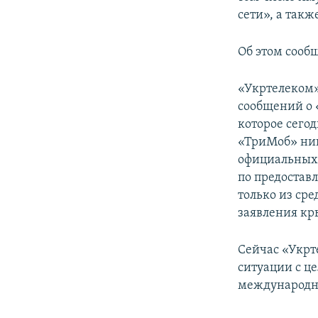
ПОБЕДИТЕЛЕЙ НЕ СУДЯТ?
сети», а так
КРЫМ.НЕПОКОРЕННЫЙ
Об этом сооб
ELIFBE
УКРАИНСКАЯ ПРОБЛЕМА КРЫМА
«Укртелеком»
сообщений о 
которое сего
«ТриМоб» ник
официальных 
по предостав
только из ср
заявления кр
Сейчас «Укрт
ситуации с ц
международн