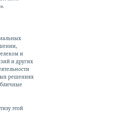
».
циальных
ешении,
телеком и
зий и других
еятельности
бных решениях
убличные
тизу этой