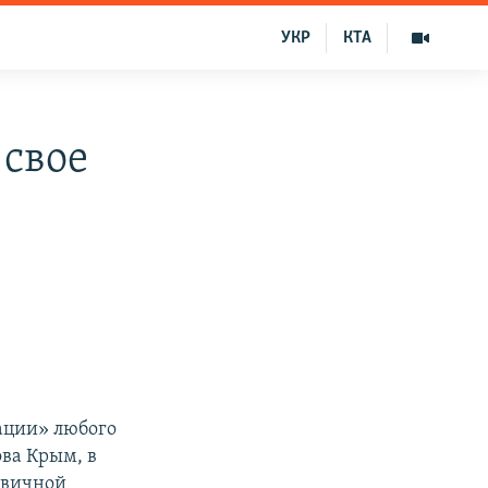
УКР
КТА
 свое
ации» любого
ва Крым, в
рвичной