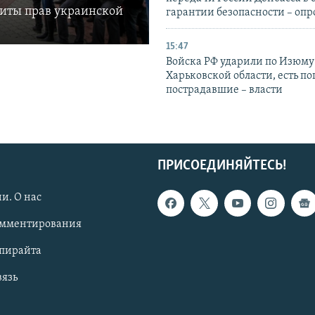
щиты прав украинской
гарантии безопасности – опр
15:47
Войска РФ ударили по Изюму
Харьковской области, есть п
пострадавшие – власти
ПРИСОЕДИНЯЙТЕСЬ!
и. О нас
омментирования
опирайта
вязь