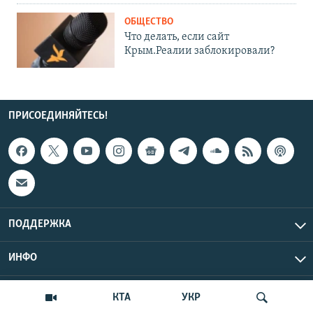
ОБЩЕСТВО
Что делать, если сайт
Крым.Реалии заблокировали?
ПРИСОЕДИНЯЙТЕСЬ!
ПОДДЕРЖКА
ИНФО
UTC+3
Copyright Крым.Реалии, 2026 | Все права защищены.
КТА
УКР