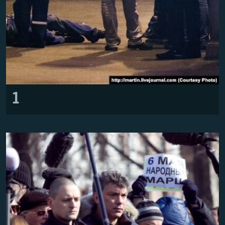
ПРИСОЕДИНЯЙТЕСЬ!
ПОБЕДИТЕЛЕЙ НЕ СУДЯТ?
КРЫМ.НЕПОКОРЕННЫЙ
ELIFBE
УКРАИНСКАЯ ПРОБЛЕМА КРЫМА
Все сайты RFE/RL
1