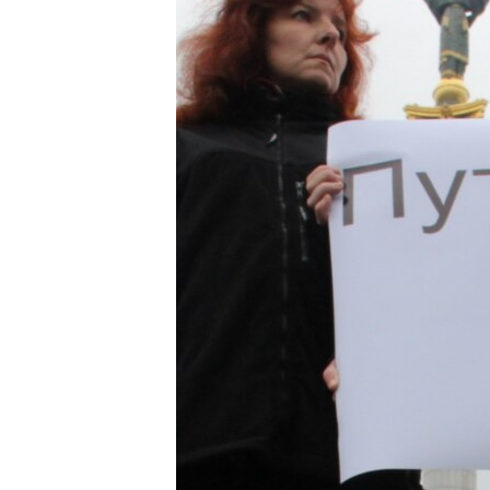
ПОБЕДИТЕЛЕЙ НЕ СУДЯТ?
КРЫМ.НЕПОКОРЕННЫЙ
ELIFBE
УКРАИНСКАЯ ПРОБЛЕМА КРЫМА