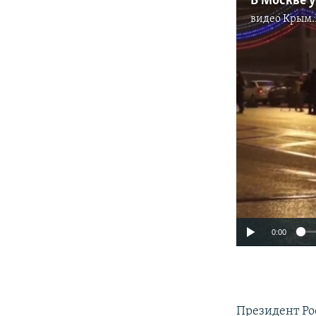
В Москве у
видео
Крым.
0:00
Президент Р