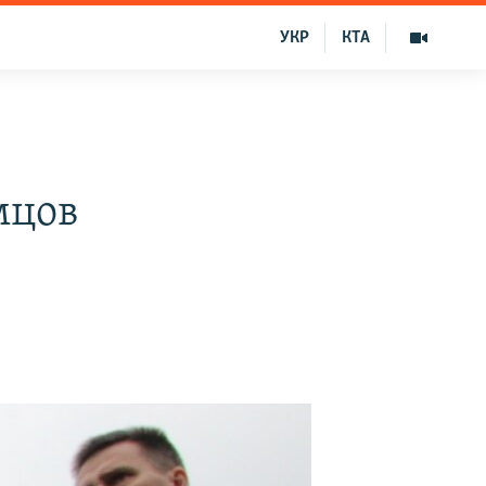
УКР
КТА
мцов