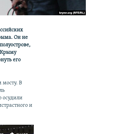
оссийских
рыма. Он не
полуострове,
в Крыму
нуть его
 мосту. В
ль
о осудили
истрастного и