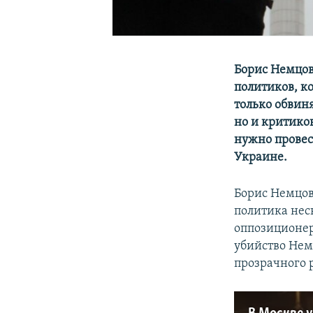
Борис Немцов
политиков, к
только обвин
но и критиков
нужно провес
Украине.
Борис Немцов
политика нес
оппозиционер
убийство Нем
прозрачного 