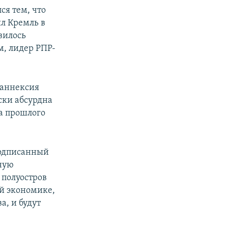
я тем, что
ял Кремль в
вилось
м, лидер РПР-
 аннексия
ски абсурдна
а прошлого
подписанный
ную
 полуостров
ой экономике,
а, и будут