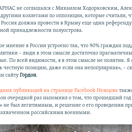
РНАС не соглашался с Михаилом Ходорковским, Але
другими коллегами по оппозиции, которые считали, ч
 Россия должна провести в Крыму еще один референду
ной принадлежности полуострова.
е мнение в России устроено так, что 90% граждан по
литики – люди в этом смысле достаточно прагматичны
е. По всей видимости, я в этом смысле не политик. Я 
ь честную позицию, даже если она непопулярная», – с
ии сайту
Гордон
.
едних публикаций на странице Facebook Немцова
также
 он очередной раз напомнил о том, что прошедший год
 не был легитимным, и решение о его проведении пр
захваченном российскими военными.