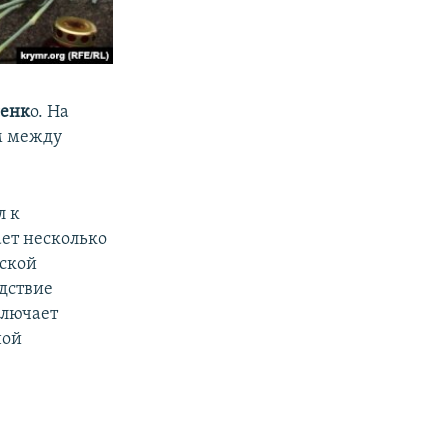
шенк
о. На
м между
л к
ет несколько
еской
едствие
ключает
ной