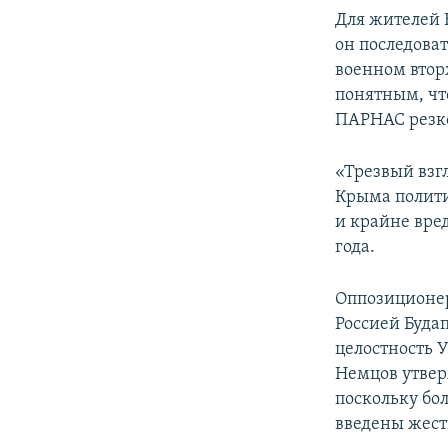
Для жителей 
он последова
военном втор
понятным, чт
ПАРНАС резко
«Трезвый взг
Крыма полити
и крайне вред
года.
Оппозиционер
Россией Буда
целостность 
Немцов утвер
поскольку бол
введены жест