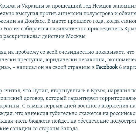
Крыма и Украины за прошедший год Немцов запомнилс
тельно выступал против аннексии полуострова и обвин
жении на Донбасс. В марте прошлого года, когда стано
о Россия собирается насильственно присоединить Кры
 раскритиковал действия Москвы
ляд на проблему со всей очевидностью показывает, что
чески преступна, юридически незаконна, экономиче
на», – написал он на своей странице в
Facebook
6 март
 считал, что Путин, вторгнувшись в Крым, нарушил 
пештский договор, который гарантирует территориаль
Украины. С самых первых дней военного вторжения на
ждал, что аннексия губительно скажется на российск
ьшая часть бюджета пойдет на обеспечение полуостров
кие санкции со стороны Запада.