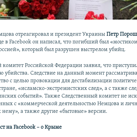
мцова отреагировал и президент Украины
Петр Поро
це в Facebook он написал, что погибший был «мостико
оссией», который был разрушен выстрелом убийц.
 комитет Российской Федерации заявил, что приступи
ю убийства. Следствие на данный момент рассматрива
ство с целью провокации для дестабилизации политич
стране, «исламско-экстремистских след», а с также сл
нских событий». Также Следственный комитет не ис
анных с «коммерческой деятельностью Немцова и лич
 нему», а также другие «бытовые» версии.
ст на Facebook – о Крыме