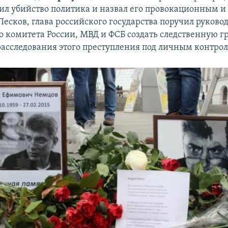
дил убийство политика и назвал его провокационным и
Песков, глава российского государства поручил руково
о комитета России, МВД и ФСБ создать следственную г
расследования этого преступления под личным контро