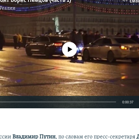
бит Борис Немцов (часть 1)
EMB
Реалии
No media source currently available
0:00:37
EMBED
оссии
Владимир Путин
, по словам его пресс-секретаря