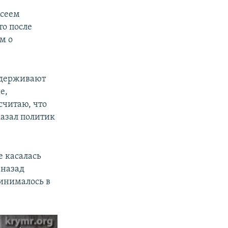
ксеем
то после
м о
ддерживают
е,
считаю, что
казал политик
 касалась
 назад
инималось в