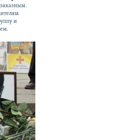
 заказным.
дителям
руппу и
лем.
px
width