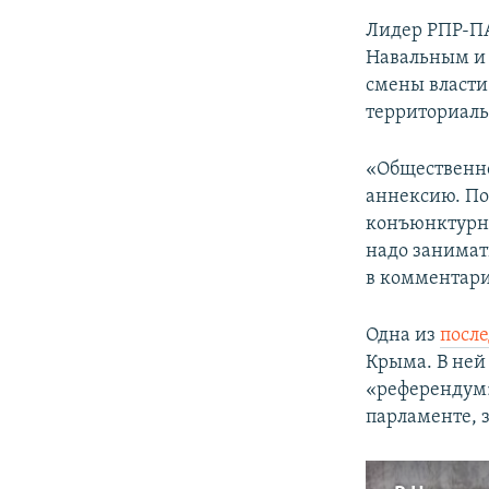
Лидер РПР-ПА
Навальным и 
смены власти
территориаль
«Общественно
аннексию. По
конъюнктурны
надо занимат
в комментар
Одна из
посл
Крыма. В ней
«референдум»
парламенте, 