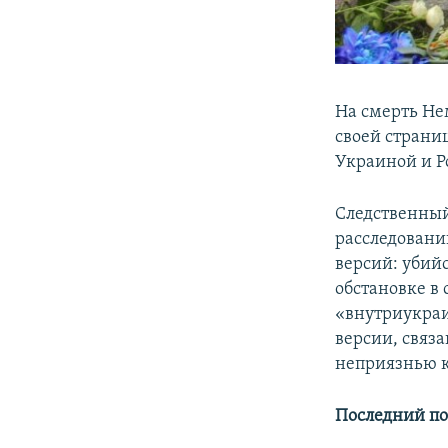
На смерть Не
своей страни
Украиной и Р
Следственный
расследовани
версий: убий
обстановке в 
«внутриукраи
версии, связ
неприязнью к
Последний по