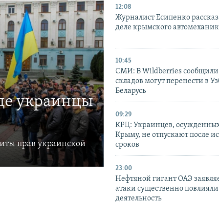
12:08
Журналист Есипенко рассказ
деле крымского автомехани
10:45
СМИ: В Wildberries сообщили,
складов могут перенести в У
Беларусь
где украинцы
09:29
КРЦ: Украинцев, осужденных
Крыму, не отпускают после и
щиты прав украинской
сроков
23:00
Нефтяной гигант ОАЭ заявляе
атаки существенно повлияли 
деятельность