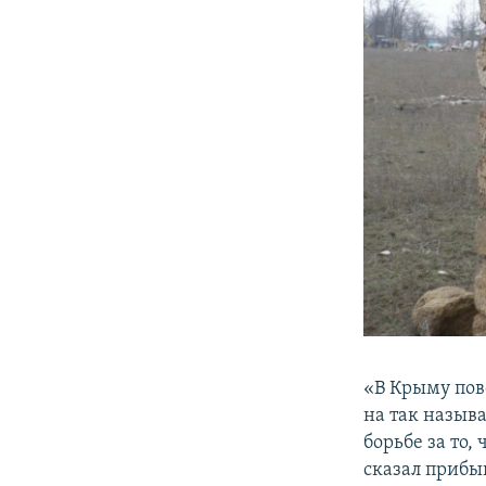
«В Крыму пов
на так назыв
борьбе за то
сказал прибы