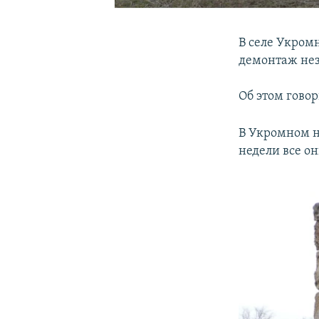
В селе Укромн
демонтаж не
Об этом гово
В Укромном н
недели все он