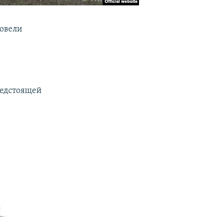
ровели
.
редстоящей