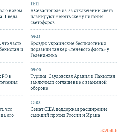
11:11
ал о новом
В Севастополе из-за отключений света
ка Шведа
планируют менять схему питания
светофоров
09:41
 что часть
Бровди: украинские беспилотники
збекистан и
поразили танкер «теневого флота» у
Геленджика
09:00
 РФ в
Турция, Саудовская Аравия и Пакистан
стечения
заключили соглашение о взаимной
обороне
22:08
т, что
Сенат США поддержал расширение
на его
санкций против России и Ирана
БОЛЬШЕ