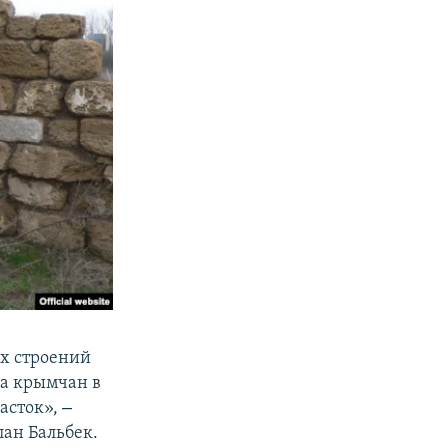
х строений
ла крымчан в
–
часток»,
ан Бальбек.