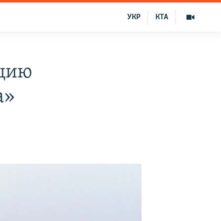
УКР
КТА
ацию
а»