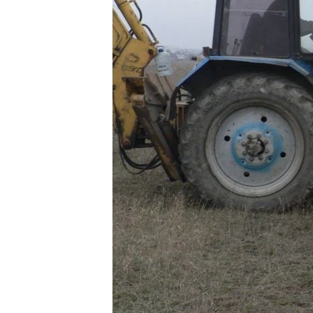
ПОБЕДИТЕЛЕЙ НЕ СУДЯТ?
КРЫМ.НЕПОКОРЕННЫЙ
ELIFBE
УКРАИНСКАЯ ПРОБЛЕМА КРЫМА