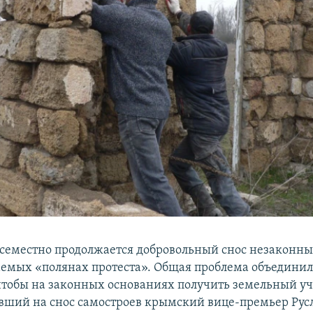
семестно продолжается добровольный снос незаконны
аемых «полянах протеста». Общая проблема объедини
, чтобы на законных основаниях получить земельный у
вший на снос самостроев крымский вице-премьер Русл