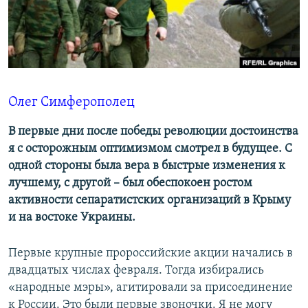
ПРИСОЕДИНЯЙТЕСЬ!
ПОБЕДИТЕЛЕЙ НЕ СУДЯТ?
КРЫМ.НЕПОКОРЕННЫЙ
ELIFBE
УКРАИНСКАЯ ПРОБЛЕМА КРЫМА
Олег Симферополец
Все сайты RFE/RL
В первые дни после победы революции достоинства
я с осторожным оптимизмом смотрел в будущее. С
одной стороны была вера в быстрые изменения к
лучшему, с другой – был обеспокоен ростом
активности сепаратистских организаций в Крыму
и на востоке Украины.
Первые крупные пророссийские акции начались в
двадцатых числах февраля. Тогда избирались
«народные мэры», агитировали за присоединение
к России. Это были первые звоночки. Я не могу