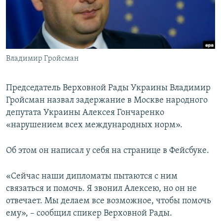
ПРИСОЕДИНЯЙТЕСЬ!
ПОБЕДИТЕЛЕЙ НЕ СУДЯТ?
КРЫМ.НЕПОКОРЕННЫЙ
ELIFBE
Владимир Гройсман
УКРАИНСКАЯ ПРОБЛЕМА КРЫМА
Все сайты RFE/RL
Председатель Верховной Рады Украины Владимир
Гройсман назвал задержание в Москве народного
депутата Украины Алексея Гончаренко
«нарушением всех международных норм».
Об этом он написал у себя на странице в Фейсбуке.
«Сейчас наши дипломаты пытаются с ним
связаться и помочь. Я звонил Алексею, но он не
отвечает. Мы делаем все возможное, чтобы помочь
ему», – сообщил спикер Верховной Рады.