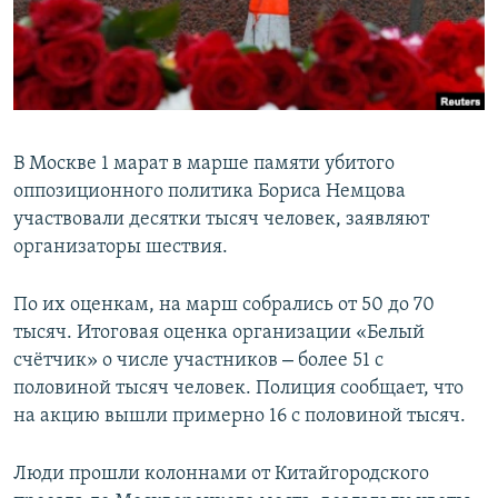
ПРИСОЕДИНЯЙТЕСЬ!
ПОБЕДИТЕЛЕЙ НЕ СУДЯТ?
КРЫМ.НЕПОКОРЕННЫЙ
ELIFBE
УКРАИНСКАЯ ПРОБЛЕМА КРЫМА
В Москве 1 марат в марше памяти убитого
Все сайты RFE/RL
оппозиционного политика Бориса Немцова
участвовали десятки тысяч человек, заявляют
организаторы шествия.
По их оценкам, на марш собрались от 50 до 70
тысяч. Итоговая оценка организации «Белый
–
счётчик» о числе участников
более 51 с
половиной тысяч человек. Полиция сообщает, что
на акцию вышли примерно 16 с половиной тысяч.
Люди прошли колоннами от Китайгородского