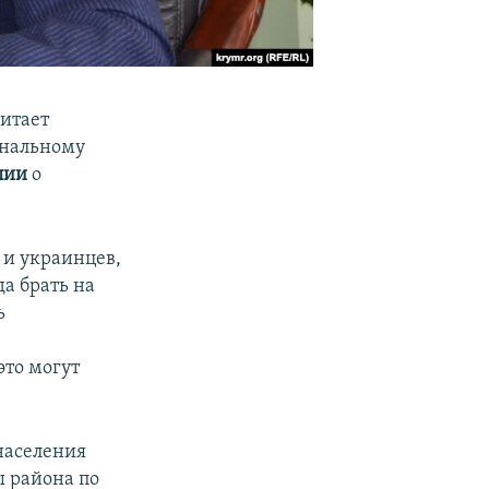
итает
ональному
лии
о
, и украинцев,
да брать на
ь
это могут
населения
ы района по