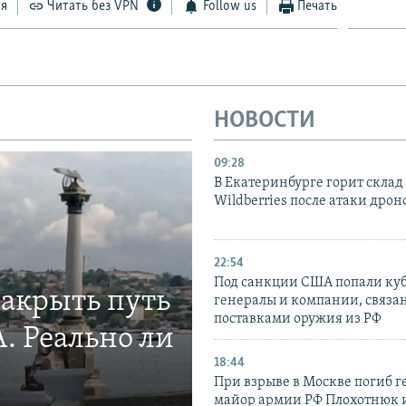
ся
Читать без VPN
Follow us
Печать
НОВОСТИ
09:28
В Екатеринбурге горит склад
Wildberries после атаки дрон
22:54
Под санкции США попали ку
закрыть путь
генералы и компании, связа
поставками оружия из РФ
. Реально ли
18:44
При взрыве в Москве погиб г
майор армии РФ Плохотнюк и