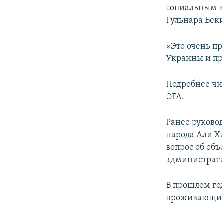
социальным в
Гульнара Бек
«Это очень п
Украины и про
Подробнее чи
ОГА.
Ранее руково
народа Али Х
вопрос об об
администрат
В прошлом го
проживающих