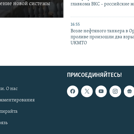
ление новой системы
главкома ВКС – российские 
16:55
Возле нефтяного танкера в 
проливе произошли два взры
UKMTO
ПРИСОЕДИНЯЙТЕСЬ!
и. О нас
омментирования
опирайта
вязь