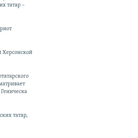
х татар –
триот
й Херсонской
отатарского
матривает
 Геническа
ских татар,