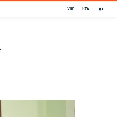
УКР
КТА
у