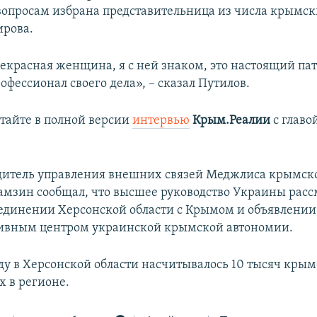
опросам избрана представительница из числа крымски
ирова.
рекрасная женщина, я с ней знаком, это настоящий па
фессионал своего дела», – сказал Путилов.
тайте в полной версии
интервью
Крым.Реалии
с главо
дитель управления внешних связей Меджлиса крымск
амзин сообщал, что высшее руководство Украины расс
ъединении Херсонской области с Крымом и объявлении
ивным центром украинской крымской автономии.
ду в Херсонской области насчитывалось 10 тысяч крым
 в регионе.