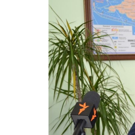
ПОБЕДИТЕЛЕЙ НЕ СУДЯТ?
КРЫМ.НЕПОКОРЕННЫЙ
ELIFBE
УКРАИНСКАЯ ПРОБЛЕМА КРЫМА