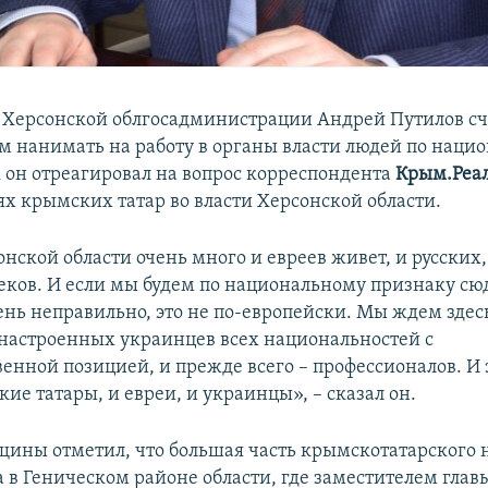
 Херсонской облгосадминистрации Андрей Путилов сч
 нанимать на работу в органы власти людей по наци
к он отреагировал на вопрос корреспондента
Крым.Реа
ях крымских татар во власти Херсонской области.
онской области очень много и евреев живет, и русских
реков. И если мы будем по национальному признаку сю
чень неправильно, это не по-европейски. Мы ждем здес
настроенных украинцев всех национальностей с
енной позицией, и прежде всего – профессионалов. И 
ие татары, и евреи, и украинцы», – сказал он.
щины отметил, что большая часть крымскотатарского 
а в Геническом районе области, где заместителем глав