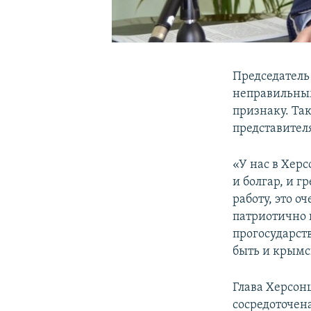
Председатель
неправильным
признаку. Та
представител
«У нас в Херс
и болгар, и г
работу, это о
патриотично 
прогосударств
быть и крымск
Глава Херсон
сосредоточен