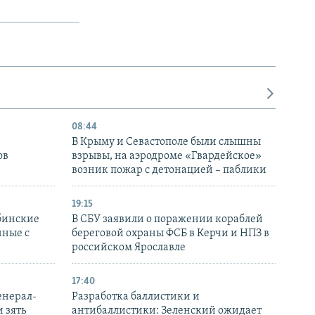
08:44
В Крыму и Севастополе были слышны
ов
взрывы, на аэродроме «Гвардейское»
возник пожар с детонацией – паблики
19:15
бинские
В СБУ заявили о поражении кораблей
нные с
береговой охраны ФСБ в Керчи и НПЗ в
российском Ярославле
17:40
енерал-
Разработка баллистики и
 зять
антибаллистики: Зеленский ожидает