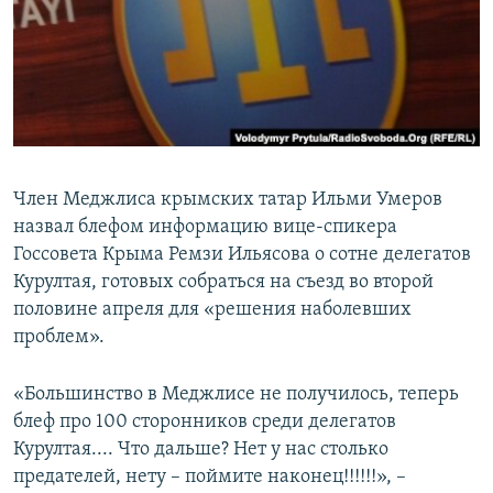
ПРИСОЕДИНЯЙТЕСЬ!
ПОБЕДИТЕЛЕЙ НЕ СУДЯТ?
КРЫМ.НЕПОКОРЕННЫЙ
ELIFBE
УКРАИНСКАЯ ПРОБЛЕМА КРЫМА
Все сайты RFE/RL
Член Меджлиса крымских татар Ильми Умеров
назвал блефом информацию вице-спикера
Госсовета Крыма Ремзи Ильясова о сотне делегатов
Курултая, готовых собраться на съезд во второй
половине апреля для «решения наболевших
проблем».
«Большинство в Меджлисе не получилось, теперь
блеф про 100 сторонников среди делегатов
Курултая.... Что дальше? Нет у нас столько
предателей, нету – поймите наконец!!!!!!», –