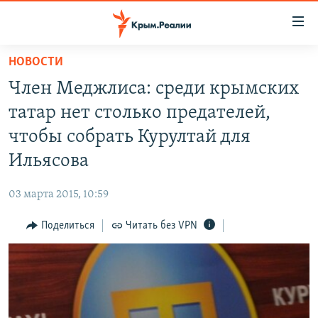
Доступность
ссылки
Вернуться
НОВОСТИ
к
НОВОСТИ
Член Меджлиса: среди крымских
основному
СПЕЦПРОЕКТЫ
содержанию
татар нет столько предателей,
ВОДА
Вернутся
ГРУЗ 200
чтобы собрать Курултай для
к
ИСТОРИЯ
КАРТА ВОЕННЫХ ОБЪЕКТОВ КРЫМА
Ильясова
главной
ЕЩЕ
11 ЛЕТ ОККУПАЦИИ КРЫМА. 11 ИСТОРИЙ СОПРОТИВЛЕНИЯ
навигации
03 марта 2015, 10:59
Вернутся
РАДІО СВОБОДА
ИНТЕРАКТИВ
к
Поделиться
Читать без VPN
КАК ОБОЙТИ БЛОКИРОВКУ
ИНФОГРАФИКА
поиску
ТЕЛЕПРОЕКТ КРЫМ.РЕАЛИИ
Українською
СОВЕТЫ ПРАВОЗАЩИТНИКОВ
Qırımtatar
ПРОПАВШИЕ БЕЗ ВЕСТИ