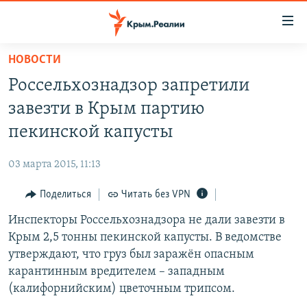
Доступность
ссылки
Вернуться
НОВОСТИ
к
НОВОСТИ
Россельхознадзор запретили
основному
СПЕЦПРОЕКТЫ
содержанию
завезти в Крым партию
ВОДА
Вернутся
ГРУЗ 200
пекинской капусты
к
ИСТОРИЯ
КАРТА ВОЕННЫХ ОБЪЕКТОВ КРЫМА
главной
03 марта 2015, 11:13
ЕЩЕ
11 ЛЕТ ОККУПАЦИИ КРЫМА. 11 ИСТОРИЙ СОПРОТИВЛЕНИЯ
навигации
Вернутся
Поделиться
Читать без VPN
РАДІО СВОБОДА
ИНТЕРАКТИВ
к
Инспекторы Россельхознадзора не дали завезти в
КАК ОБОЙТИ БЛОКИРОВКУ
ИНФОГРАФИКА
поиску
Крым 2,5 тонны пекинской капусты. В ведомстве
ТЕЛЕПРОЕКТ КРЫМ.РЕАЛИИ
утверждают, что груз был заражён опасным
Українською
карантинным вредителем – западным
СОВЕТЫ ПРАВОЗАЩИТНИКОВ
Qırımtatar
(калифорнийским) цветочным трипсом.
ПРОПАВШИЕ БЕЗ ВЕСТИ