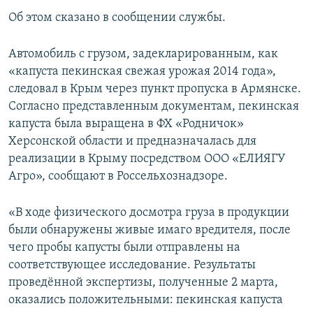
ПРИСОЕДИНЯЙТЕСЬ!
ПОБЕДИТЕЛЕЙ НЕ СУДЯТ?
Об этом сказано в сообщении службы.
КРЫМ.НЕПОКОРЕННЫЙ
Автомобиль с грузом, задекларированным, как
ELIFBE
«капуста пекинская свежая урожая 2014 года»,
следовал в Крым через пункт пропуска в Армянске.
УКРАИНСКАЯ ПРОБЛЕМА КРЫМА
Согласно представленным документам, пекинская
Все сайты RFE/RL
капуста была выращена в ФХ «Родничок»
Херсонской области и предназначалась для
реализации в Крыму посредством ООО «ЕЛИЯГУ
Агро», сообщают в Россельхознадзоре.
«В ходе физического досмотра груза в продукции
были обнаружены живые имаго вредителя, после
чего пробы капусты были отправлены на
соответствующее исследование. Результаты
проведённой экспертизы, полученные 2 марта,
оказались положительными: пекинская капуста