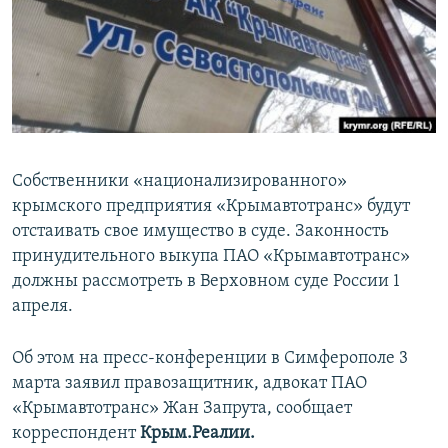
ПРИСОЕДИНЯЙТЕСЬ!
ПОБЕДИТЕЛЕЙ НЕ СУДЯТ?
КРЫМ.НЕПОКОРЕННЫЙ
ELIFBE
УКРАИНСКАЯ ПРОБЛЕМА КРЫМА
Все сайты RFE/RL
Собственники «национализированного»
крымского предприятия «Крымавтотранс» будут
отстаивать свое имущество в суде. Законность
принудительного выкупа ПАО «Крымавтотранс»
должны рассмотреть в Верховном суде России 1
апреля.
Об этом на пресс-конференции в Симферополе 3
марта заявил правозащитник, адвокат ПАО
«Крымавтотранс» Жан Запрута, сообщает
корреспондент
Крым.Реалии.