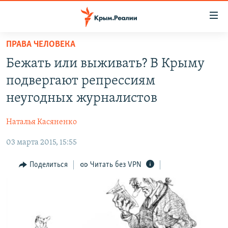
Доступность
ссылки
Вернуться
ПРАВА ЧЕЛОВЕКА
к
НОВОСТИ
Бежать или выживать? В Крыму
основному
СПЕЦПРОЕКТЫ
содержанию
подвергают репрессиям
ВОДА
Вернутся
ГРУЗ 200
неугодных журналистов
к
ИСТОРИЯ
КАРТА ВОЕННЫХ ОБЪЕКТОВ КРЫМА
главной
Наталья Касяненко
ЕЩЕ
11 ЛЕТ ОККУПАЦИИ КРЫМА. 11 ИСТОРИЙ СОПРОТИВЛЕНИЯ
навигации
Вернутся
03 марта 2015, 15:55
РАДІО СВОБОДА
ИНТЕРАКТИВ
к
КАК ОБОЙТИ БЛОКИРОВКУ
ИНФОГРАФИКА
Поделиться
Читать без VPN
поиску
ТЕЛЕПРОЕКТ КРЫМ.РЕАЛИИ
Українською
СОВЕТЫ ПРАВОЗАЩИТНИКОВ
Qırımtatar
ПРОПАВШИЕ БЕЗ ВЕСТИ