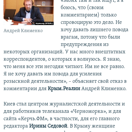
«Моих там и так ищут, а я
боюсь, что (своим
комментарием) только
спровоцирую это дело. Не
хочу давать лишнего повода
Андрей Клименко
врагам, потому что были
предупреждения из
некоторых организаций. У нас много внештатных
корреспондентов, о которых я волнуюсь. Я знаю,
что меня все эти негодяи читают. Им не все равно.
Я не хочу давать им повода для усиления
розыскной деятельности», – объясняет свой отказ в
комментарии для
Крым.Реалии
Андрей Клименко.
Киев стал центром журналистской деятельности и
для работников телеканала «Черноморка», и для
сайта «Керчь.ФМ», в частности, для его главного
редактора
Ирины Седовой
. В Крыму женщине