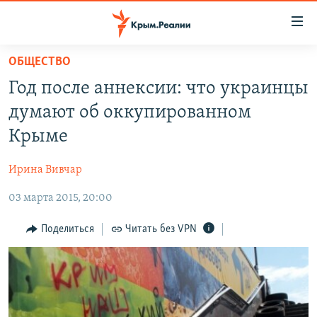
Доступность
ссылки
Вернуться
ОБЩЕСТВО
к
НОВОСТИ
Год после аннексии: что украинцы
основному
СПЕЦПРОЕКТЫ
содержанию
думают об оккупированном
ВОДА
Вернутся
ГРУЗ 200
Крыме
к
ИСТОРИЯ
КАРТА ВОЕННЫХ ОБЪЕКТОВ КРЫМА
главной
Ирина Вивчар
ЕЩЕ
11 ЛЕТ ОККУПАЦИИ КРЫМА. 11 ИСТОРИЙ СОПРОТИВЛЕНИЯ
навигации
Вернутся
03 марта 2015, 20:00
РАДІО СВОБОДА
ИНТЕРАКТИВ
к
КАК ОБОЙТИ БЛОКИРОВКУ
ИНФОГРАФИКА
Поделиться
Читать без VPN
поиску
ТЕЛЕПРОЕКТ КРЫМ.РЕАЛИИ
Українською
СОВЕТЫ ПРАВОЗАЩИТНИКОВ
Qırımtatar
ПРОПАВШИЕ БЕЗ ВЕСТИ