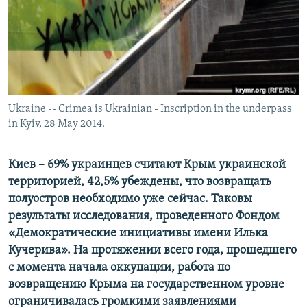
ПРИСОЕДИНЯЙТЕСЬ!
ПОБЕДИТЕЛЕЙ НЕ СУДЯТ?
КРЫМ.НЕПОКОРЕННЫЙ
ELIFBE
УКРАИНСКАЯ ПРОБЛЕМА КРЫМА
Все сайты RFE/RL
Ukraine -- Crimea is Ukrainian - Inscription in the underpass
in Kyiv, 28 May 2014.
Киев – 69% украинцев считают Крым украинской
территорией, 42,5% убеждены, что возвращать
полуостров необходимо уже сейчас. Таковы
результаты исследования, проведенного Фондом
«Демократические инициативы имени Илька
Кучерива». На протяжении всего года, прошедшего
с момента начала оккупации, работа по
возвращению Крыма на государственном уровне
ограничивалась громкими заявлениями