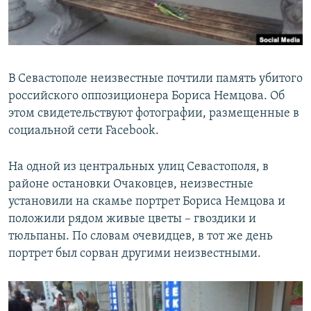
ПРИСОЕДИНЯЙТЕСЬ!
ПОБЕДИТЕЛЕЙ НЕ СУДЯТ?
КРЫМ.НЕПОКОРЕННЫЙ
ELIFBE
В Севастополе неизвестные почтили память убитого
УКРАИНСКАЯ ПРОБЛЕМА КРЫМА
российского оппозиционера Бориса Немцова. Об
Все сайты RFE/RL
этом свидетельствуют фотографии, размещенные в
социальной сети Facebook.
На одной из центральных улиц Севастополя, в
районе остановки Очаковцев, неизвестные
установили на скамье портрет Бориса Немцова и
положили рядом живые цветы – гвоздики и
тюльпаны. По словам очевидцев, в тот же день
портрет был сорван другими неизвестными.