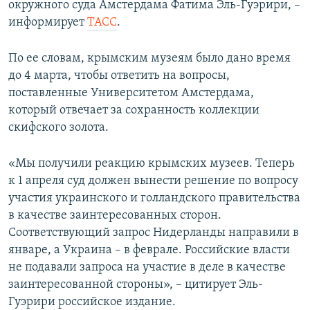
окружного суда Амстердама Фатима Эль-Гуэрири, –
ПРИСОЕДИНЯЙТЕСЬ!
ПОБЕДИТЕЛЕЙ НЕ СУДЯТ?
информирует
ТАСС
.
КРЫМ.НЕПОКОРЕННЫЙ
По ее словам, крымским музеям было дано время
ELIFBE
до 4 марта, чтобы ответить на вопросы,
УКРАИНСКАЯ ПРОБЛЕМА КРЫМА
поставленные Университетом Амстердама,
Все сайты RFE/RL
который отвечает за сохранность коллекции
скифского золота.
«Мы получили реакцию крымских музеев. Теперь
к 1 апреля суд должен вынести решение по вопросу
участия украинского и голландского правительства
в качестве заинтересованных сторон.
Соответствующий запрос Нидерланды направили в
январе, а Украина – в феврале. Российские власти
не подавали запроса на участие в деле в качестве
заинтересованной стороны», – цитирует Эль-
Гуэрири российское издание.