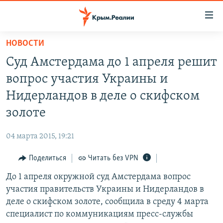
Доступность
ссылки
Вернуться
НОВОСТИ
к
НОВОСТИ
Суд Амстердама до 1 апреля решит
основному
СПЕЦПРОЕКТЫ
содержанию
вопрос участия Украины и
ВОДА
Вернутся
ГРУЗ 200
Нидерландов в деле о скифском
к
ИСТОРИЯ
КАРТА ВОЕННЫХ ОБЪЕКТОВ КРЫМА
золоте
главной
ЕЩЕ
11 ЛЕТ ОККУПАЦИИ КРЫМА. 11 ИСТОРИЙ СОПРОТИВЛЕНИЯ
навигации
04 марта 2015, 19:21
Вернутся
РАДІО СВОБОДА
ИНТЕРАКТИВ
к
Поделиться
Читать без VPN
КАК ОБОЙТИ БЛОКИРОВКУ
ИНФОГРАФИКА
поиску
До 1 апреля окружной суд Амстердама вопрос
ТЕЛЕПРОЕКТ КРЫМ.РЕАЛИИ
Українською
участия правительств Украины и Нидерландов в
СОВЕТЫ ПРАВОЗАЩИТНИКОВ
деле о скифском золоте, сообщила в среду 4 марта
Qırımtatar
специалист по коммуникациям пресс-службы
ПРОПАВШИЕ БЕЗ ВЕСТИ