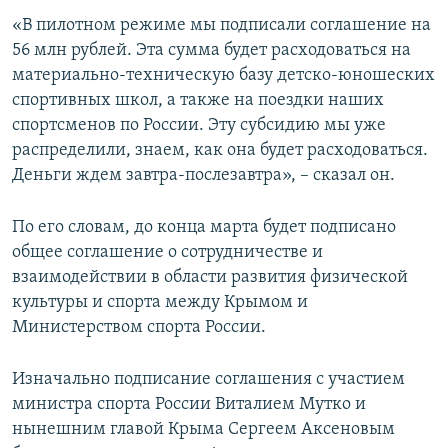
ПРИСОЕДИНЯЙТЕСЬ!
ПОБЕДИТЕЛЕЙ НЕ СУДЯТ?
«В пилотном режиме мы подписали соглашение на
56 млн рублей. Эта сумма будет расходоваться на
КРЫМ.НЕПОКОРЕННЫЙ
материально-техническую базу детско-юношеских
ELIFBE
спортивных школ, а также на поездки наших
спортсменов по России. Эту субсидию мы уже
УКРАИНСКАЯ ПРОБЛЕМА КРЫМА
распределили, знаем, как она будет расходоваться.
Все сайты RFE/RL
Деньги ждем завтра-послезавтра», – сказал он.
По его словам, до конца марта будет подписано
общее соглашение о сотрудничестве и
взаимодействии в области развития физической
культуры и спорта между Крымом и
Министерством спорта России.
Изначально подписание соглашения с участием
министра спорта России Виталием Мутко и
нынешним главой Крыма Сергеем Аксеновым