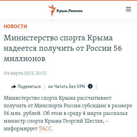
Доступность
ссылки
Вернуться
НОВОСТИ
к
НОВОСТИ
Министерство спорта Крыма
основному
СПЕЦПРОЕКТЫ
содержанию
надеется получить от России 56
ВОДА
Вернутся
ГРУЗ 200
миллионов
к
ИСТОРИЯ
КАРТА ВОЕННЫХ ОБЪЕКТОВ КРЫМА
главной
04 марта 2015, 20:51
ЕЩЕ
11 ЛЕТ ОККУПАЦИИ КРЫМА. 11 ИСТОРИЙ СОПРОТИВЛЕНИЯ
навигации
Вернутся
Поделиться
Читать без VPN
РАДІО СВОБОДА
ИНТЕРАКТИВ
к
Министерство спорта Крыма рассчитывает
КАК ОБОЙТИ БЛОКИРОВКУ
ИНФОГРАФИКА
поиску
получить от Минспорта России субсидию в размере
ТЕЛЕПРОЕКТ КРЫМ.РЕАЛИИ
56 млн. рублей. Об этом в среду 4 марта рассказал
Українською
министр спорта Крыма Георгий Шестак, –
СОВЕТЫ ПРАВОЗАЩИТНИКОВ
Qırımtatar
информирует
ТАСС
.
ПРОПАВШИЕ БЕЗ ВЕСТИ