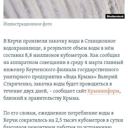
ПРИСОЕДИНЯЙТЕСЬ!
ПОБЕДИТЕЛЕЙ НЕ СУДЯТ?
КРЫМ.НЕПОКОРЕННЫЙ
Иллюстрационное фото
ELIFBE
УКРАИНСКАЯ ПРОБЛЕМА КРЫМА
В Керчи произвели закачку воды в Станционное
Все сайты RFE/RL
водохранилище, в результате объем воды в нём
составил 8,8 миллионов кубометров. Как сообщил
на аппаратном совещании в среду 4 марта главный
инженер Керченского филиала государственного
унитарного предприятия «Вода Крыма» Валерий
Стариченко, закачка воды будет проводиться в
течение двух дней, – сообщает сайт
Крыминформ
,
близкий к правительству Крыма.
По его словам, ежедневное потребление воды в
Керчи сократилось на 2,5 тысяч кубометров в сутки
благодаря ремонтным работам по устранению