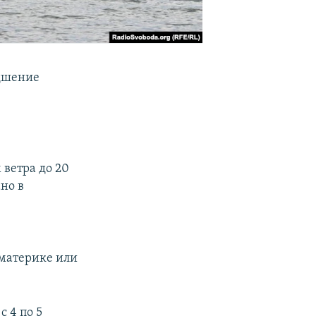
удшение
 ветра до 20
но в
 материке или
 4 по 5