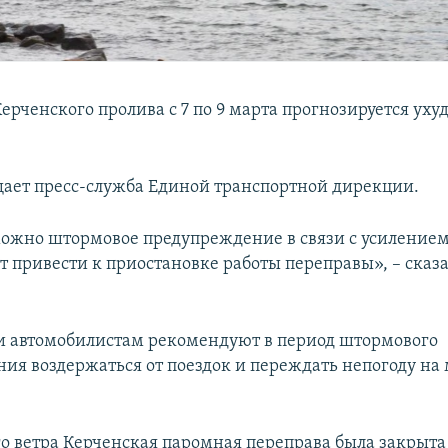
Керченского пролива с 7 по 9 марта прогнозируется ух
щает пресс-служба Единой транспортной дирекции.
можно штормовое предупреждение в связи с усилением
т привести к приостановке работы переправы», – сказа
 автомобилистам рекомендуют в период штормового
ия воздержаться от поездок и переждать непогоду на
о ветра Керченская паромная переправа была закрыта с