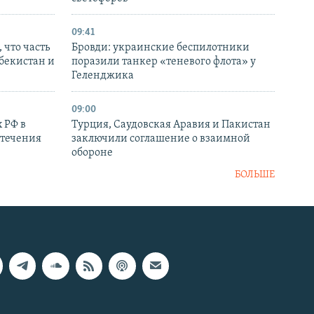
09:41
 что часть
Бровди: украинские беспилотники
збекистан и
поразили танкер «теневого флота» у
Геленджика
09:00
 РФ в
Турция, Саудовская Аравия и Пакистан
стечения
заключили соглашение о взаимной
обороне
БОЛЬШЕ