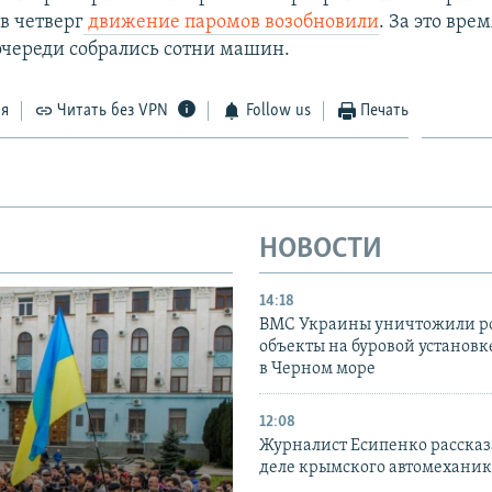
в четверг
движение паромов возобновили
. За это вре
очереди собрались сотни машин.
ся
Читать без VPN
Follow us
Печать
НОВОСТИ
14:18
ВМС Украины уничтожили р
объекты на буровой установ
в Черном море
12:08
Журналист Есипенко рассказ
деле крымского автомехани