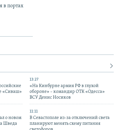
мя в портах
13:27
оссийские
«На Кинбурне армия РФ в глухой
ке «Сиваш»
обороне» – командир ОТК «Одесса»
ВСУ Денис Носиков
11:11
ал о новом
В Севастополе из-за отключений света
ка Шведа
планируют менять схему питания
светофоров