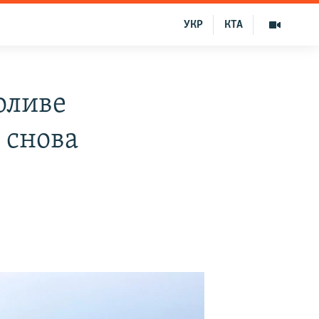
УКР
КТА
оливе
 снова