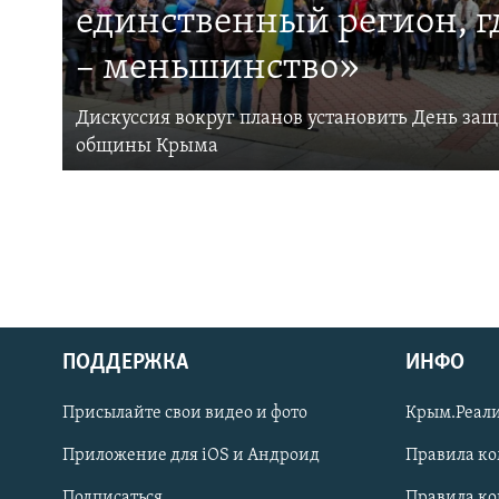
единственный регион, 
– меньшинство»
Дискуссия вокруг планов установить День за
общины Крыма
ПОДДЕРЖКА
ИНФО
Українською
Присылайте свои видео и фото
Крым.Реали
Qırımtatar
Приложение для iOS и Андроид
Правила к
Подписаться
Правила к