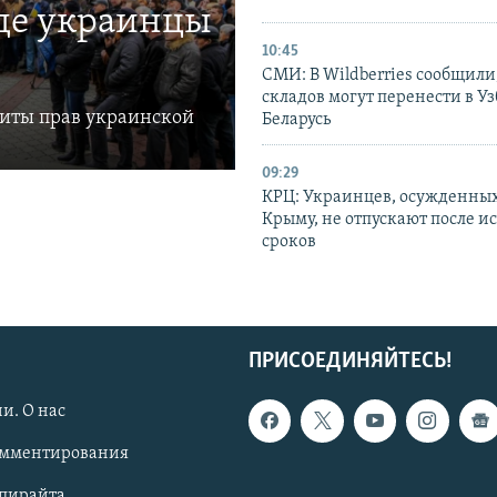
где украинцы
10:45
СМИ: В Wildberries сообщили,
складов могут перенести в У
щиты прав украинской
Беларусь
09:29
КРЦ: Украинцев, осужденных
Крыму, не отпускают после и
сроков
ПРИСОЕДИНЯЙТЕСЬ!
и. О нас
омментирования
опирайта