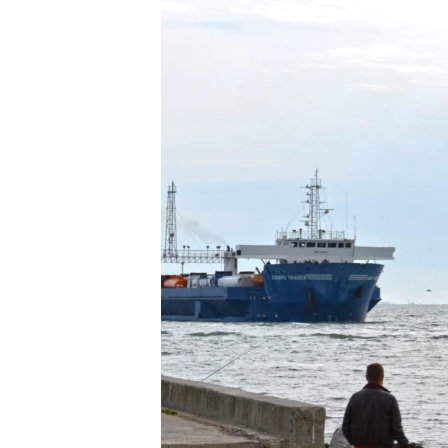
ПОБЕДИТЕЛЕЙ НЕ СУДЯТ?
КРЫМ.НЕПОКОРЕННЫЙ
ELIFBE
УКРАИНСКАЯ ПРОБЛЕМА КРЫМА