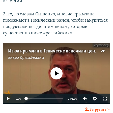
властями.
Зато, по словам Сыщенко, многие крымчане
приезжают в Генический район, чтобы закупиться
продуктами по здешним ценам, которые
существенно ниже «российских».
Из-за крымчан в Геническе вскочили цены – Сыщенко
видео
Крым.Реалии
No media source currently available
0:00
0:01:10
Загрузить