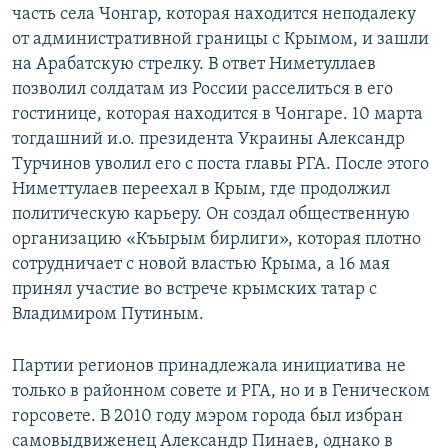
часть села Чонгар, которая находится неподалеку
от административной границы с Крымом, и зашли
на Арабатскую стрелку. В ответ Ниметуллаев
позволил солдатам из России расселиться в его
гостинице, которая находится в Чонгаре. 10 марта
тогдашний и.о. президента Украины Александр
Турчинов уволил его с поста главы РГА. После этого
Ниметтулаев переехал в Крым, где продолжил
политическую карьеру. Он создал общественную
организацию «Къырым бирлиги», которая плотно
сотрудничает с новой властью Крыма, а 16 мая
принял участие во встрече крымских татар с
Владимиром Путиным.
Партии регионов принадлежала инициатива не
только в районном совете и РГА, но и в Геническом
горсовете. В 2010 году мэром города был избран
самовыдвиженец Александр Пинаев, однако в