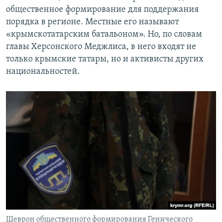
общественное формирование для поддержания
порядка в регионе. Местные его называют
«крымскотатарским батальоном». Но, по словам
главы Херсонского Меджлиса, в него входят не
только крымские татары, но и активисты других
национальностей.
Шеврон общественного формирования Генического