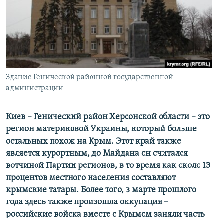
ПРИСОЕДИНЯЙТЕСЬ!
ПОБЕДИТЕЛЕЙ НЕ СУДЯТ?
КРЫМ.НЕПОКОРЕННЫЙ
ELIFBE
УКРАИНСКАЯ ПРОБЛЕМА КРЫМА
Все сайты RFE/RL
Здание Генической районной государственной
администрации
Киев – Генический район Херсонской области – это
регион материковой Украины, который больше
остальных похож на Крым. Этот край также
является курортным, до Майдана он считался
вотчиной Партии регионов, в то время как около 13
процентов местного населения составляют
крымские татары. Более того, в марте прошлого
года здесь также произошла оккупация –
российские войска вместе с Крымом заняли часть