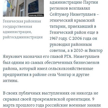
администрацию Партии
регионов возглавлял
Сейтумер Ниметуллаев –
этнический крымский
Геническая районная
татарин, приехавший в
государственная
администрация,
Генический район еще в
райгосадминистрация
1967 году. С 2006 года он
руководил районным
советом, а в 2010-м Виктор
Янукович назначил его главой РГА. Ниметуллаев
был одним из самых обеспеченных бизнесменов
района, который имел сельскохозяйственные
предприятия в районе села Чонгар и другие
активы.
В своих публичных выступлениях он никогда не
скрывал своей прокремлевской ориентации. 9
марта прошлого года российские военные заняли