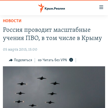
Доступность
ссылки
Вернуться
НОВОСТИ
к
НОВОСТИ
Россия проводит масштабные
основному
СПЕЦПРОЕКТЫ
содержанию
учения ПВО, в том числе в Крыму
ВОДА
Вернутся
ГРУЗ 200
к
05 марта 2015, 15:00
ИСТОРИЯ
КАРТА ВОЕННЫХ ОБЪЕКТОВ КРЫМА
главной
ЕЩЕ
Поделиться
Читать без VPN
11 ЛЕТ ОККУПАЦИИ КРЫМА. 11 ИСТОРИЙ СОПРОТИВЛЕНИЯ
навигации
Вернутся
РАДІО СВОБОДА
ИНТЕРАКТИВ
к
КАК ОБОЙТИ БЛОКИРОВКУ
ИНФОГРАФИКА
поиску
ТЕЛЕПРОЕКТ КРЫМ.РЕАЛИИ
Українською
СОВЕТЫ ПРАВОЗАЩИТНИКОВ
Qırımtatar
ПРОПАВШИЕ БЕЗ ВЕСТИ